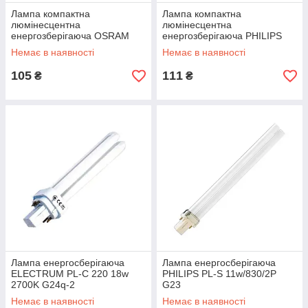
Лампа компактна
Лампа компактна
люмінесцентна
люмінесцентна
енергозберігаюча OSRAM
енергозберігаюча PHILIPS
DULUX D/E 26 W/840 G24q-3
Master PL-C 18w/840/2P
Немає в наявності
Немає в наявності
G24d
105
111
₴
₴
Лампа енергосберігаюча
Лампа енергосберігаюча
ELECTRUM PL-С 220 18w
PHILIPS PL-S 11w/830/2P
2700K G24q-2
G23
Немає в наявності
Немає в наявності