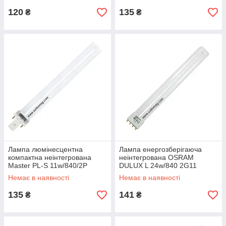
120
135
₴
₴
Лампа люмінесцентна
Лампа енергозберігаюча
компактна неінтегрована
неінтегрована OSRAM
Master PL-S 11w/840/2P
DULUX L 24w/840 2G11
PHILIPS G23
Немає в наявності
Немає в наявності
135
141
₴
₴