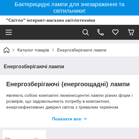
Бактерицидні лампи для знезараження та
світильники!
"Світло" інтернет-магазин світлотехніки
Каталог товарів
Енергозберігаючі лампи
Енергозберігаючі лампи
Енергозберігаючі (енергоощадні) лампи
являють собою компактні люмінесцентні лампи різних форм і
розмірів, що задовольняють потребу в компактних,
енергоефективних джерел світла з тривалим терміном
служби в поєднанні з прекрасною передачею кольору. Лампи
КЛЛ стали результатом технологій виробництва традиційних
Показати все
люмінесцентних ламп, які в комбінації з інтегрованими
електронними ПРА і стартерами (інтегровані
енергозберігаючі лампи) замінюють лампи розжарювання