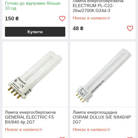
Лампа енергосберігаюча
Готово до відправки більше
ELECTRUM PL-С22-
10 од.
26w/2700К G24d-3
150
Немає в наявності
₴
48
₴
Купити
Лампа енергосберігаюча
Лампа енергоощадна
GENERAL ELECTRIC F5
OSRAM DULUX S/Е 9/840/4Р
BX/840 4p 2G7
2G7
Немає в наявності
Немає в наявності