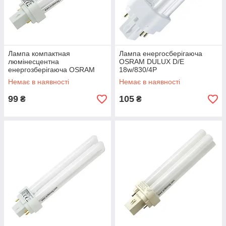
Лампа компактная
Лампа енергосберігаюча
люмінесцентна
OSRAM DULUX D/E
енергозберігаюча OSRAM
18w/830/4Р
DULUX 18w/840/2Р G24d-2
Немає в наявності
Немає в наявності
99
105
₴
₴