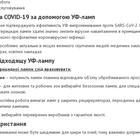
обота
слуговування
а COVID-19 за допомогою УФ-ламп
ня підтверджують ефективність УФ-випромінювання проти SARS-CoV-2. 
ктерицидні лампи здатні значно знизити вірусне навантаження в приміщен
сної профілактики коронавірусної інфекції.
собливо актуальне в місцях великого скупчення людей: медичних закла
ах, освітніх закладах.
підходящу УФ-лампу
рицидної лампи слід враховувати:
ня
– потужність лампи повинна відповідати об'єму оброблюваного прос
– для житлових та робочих зон вибирайте безозонові лампи, для спеціа
вати озонові.
остійна робота вимагає ламп у закритих рециркуляторах, періодична д
итими лампами.
 вибирайте перевірених виробників з гарантією якості.
ористання
нювання може бути шкідливим для шкіри та очей, тому важливо дотрим