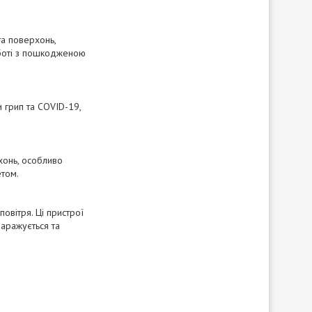
та поверхонь,
оботі з пошкодженою
 грип та COVID-19,
хонь, особливо
етом.
овітря. Ці пристрої
заражується та