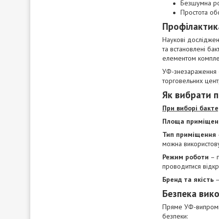
Безшумна р
Простота об
Профілактик
Наукові досліджен
та встановлені ба
елементом комплек
УФ-знезараження о
торговельних центр
Як вибрати 
При виборі бакте
Площа приміщен
Тип приміщення
можна використову
Режим роботи
– п
проводитися відкр
Бренд та якість
–
Безпека вик
Пряме УФ-випромі
безпеки: