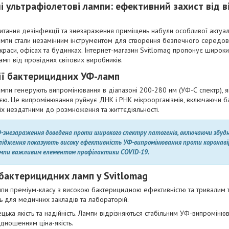
 ультрафіолетові лампи: ефективний захист від ві
питання дезінфекції та знезараження приміщень набули особливої актуал
ампи стали незамінним інструментом для створення безпечного середо
 краси, офісах та будинках. Інтернет-магазин Svitlomag пропонує широк
мп від провідних світових виробників.
ї бактерицидних УФ-ламп
ампи генерують випромінювання в діапазоні 200-280 нм (УФ-С спектр), 
ю. Це випромінювання руйнує ДНК і РНК мікроорганізмів, включаючи бакт
 їх нездатними до розмноження та життєдіяльності.
-знезараження доведена проти широкого спектру патогенів, включаючи збудн
лідження показують високу ефективність УФ-випромінювання проти коронавір
мпи важливим елементом профілактики COVID-19.
бактерицидних ламп у Svitlomag
пи преміум-класу з високою бактерицидною ефективністю та тривалим 
ь для медичних закладів та лабораторій.
цька якість та надійність. Лампи відрізняються стабільним УФ-випроміню
ідношенням ціна-якість.