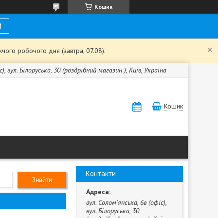
Кошик
И
чого робочого дня (завтра, 07.08).
с), вул. Білоруська, 30 (роздрібний магазин ), Київ, Україна
Кошик
Контакти
Знайти
вул. Солом'янська, 6в (офіс),
вул. Білоруська, 30