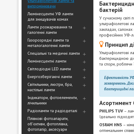
ультрафіолетові лампи та
Бактерицидні
випромінювачи
бактерій
Люмінесцентні УФ лампи
У сучасному світі 
для знищувачів комах
ультрафіолетові л
Лампи розжарювання та
закладах, салонах
галогенні лампи
професійних УФ-ла
Газорозрядні лампи та
Принцип ді
металогалогенні лампи
Ультрафіолетові л
Спеціальні та медичні лампи
бактерицидною діє
Люмінесцентні лампи
та спори, роблячи
Світлодіодні LED лампи
Енергозберігаючі лампи
Ефективність УФ
захворювань. Дос
Світильники, люстри, бра,
бактерицидні ла
настільні лампи
Індикатори, фотоелементи,
Асортимент 
лічильники
Радіолампи та радіодеталі
PHILIPS TUV
– лам
Ідеально підходят
Плівкові фотоапарати,
об'єктиви, фотоплівка,
OSRAM HNS
– німе
фотопапір, аксесуари
оптимальним співв