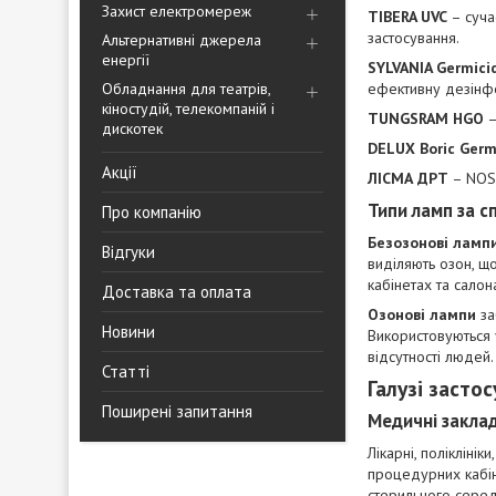
Захист електромереж
TIBERA UVC
– суча
застосування.
Альтернативні джерела
енергії
SYLVANIA Germici
Обладнання для театрів,
ефективну дезінф
кіностудій, телекомпаній і
TUNGSRAM HGO
–
дискотек
DELUX Boric Germ
Акції
ЛІСМА ДРТ
– NOS 
Типи ламп за 
Про компанію
Безозонові ламп
Відгуки
виділяють озон, щ
кабінетах та салон
Доставка та оплата
Озонові лампи
за
Новини
Використовуються 
відсутності людей.
Статті
Галузі заст
Поширені запитання
Медичні закла
Лікарні, полікліні
процедурних кабін
стерильного сере