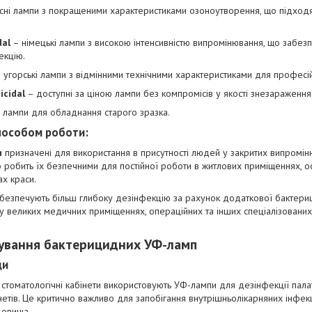
сні лампи з покращеними характеристиками озоноутворення, що підходя
dal
– німецькі лампи з високою інтенсивністю випромінювання, що забез
екцію.
 угорські лампи з відмінними технічними характеристиками для професі
icidal
– доступні за ціною лампи без компромісів у якості знезараження
лампи для обладнання старого зразка.
способом роботи:
и
призначені для використання в присутності людей у закритих випромін
о робить їх безпечними для постійної роботи в житлових приміщеннях, о
ах краси.
безпечують більш глибоку дезінфекцію за рахунок додаткової бактериц
у великих медичних приміщеннях, операційних та інших спеціалізованих 
осування бактерицидних УФ-ламп
ди
ки, стоматологічні кабінети використовують УФ-лампи для дезінфекції пала
етів. Це критично важливо для запобігання внутрішньолікарняних інфекц
довища.