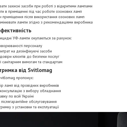
ати захисні засоби при роботі з відкритими лампами
ти в приміщенні під час роботи озонових ламп
и приміщення після використання озонових ламп
амінювати лампи згідно з рекомендаціями виробника
ефективність
ерицидні УФ-лампи окупаються за рахунок:
хворюваності персоналу
итрат на дезінфікуючі засоби
овіри клієнтів до безпеки послуг
і санітарним вимогам та стандартам
дтримка від Svitlomag
Svitlomag пропонує:
ір ламп від провідних виробників
консультацію з вибору обладнання
вку по всій Україні
а післягарантійне обслуговування
тримку з установки та експлуатації