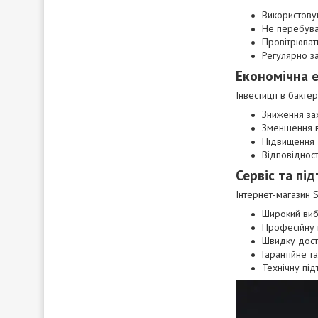
Використовув
Не перебува
Провітрюват
Регулярно з
Економічна 
Інвестиції в бакт
Зниження за
Зменшення в
Підвищення д
Відповідност
Сервіс та пі
Інтернет-магазин 
Широкий виб
Професійну 
Швидку доста
Гарантійне т
Технічну під