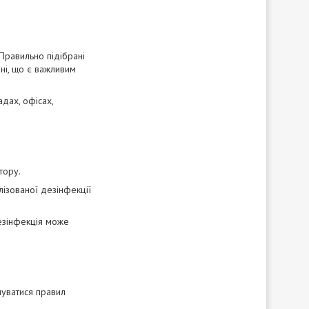
Правильно підібрані
ні, що є важливим
дах, офісах,
тору.
лізованої дезінфекції
езінфекція може
уватися правил