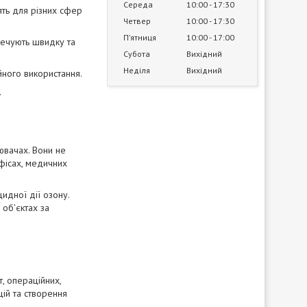
Середа
10:00
17:30
ть для різних сфер
Четвер
10:00
17:30
Пʼятниця
10:00
17:00
печують швидку та
Субота
Вихідний
Неділя
Вихідний
йного використання.
.
ювачах. Вони не
фісах, медичних
идної дії озону.
об'єктах за
т, операційних,
ій та створення