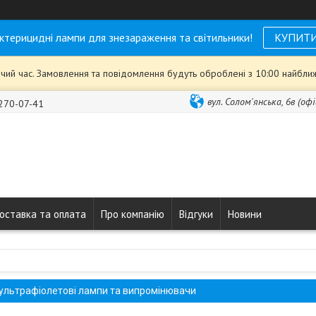
ктерицидні лампи для знезараження та світильники!
КУПИТ
чий час. Замовлення та повідомлення будуть оброблені з 10:00 найближ
вул. Солом'янська, 6в (офі
 270-07-41
оставка та оплата
Про компанію
Відгуки
Новини
ультрафіолетові лампи та випромінювачи