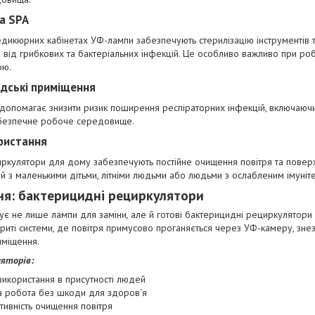
а SPA
едикюрних кабінетах УФ-лампи забезпечують стерилізацію інструментів 
в від грибкових та бактеріальних інфекцій. Це особливо важливо при р
ою.
адські приміщення
опомагає знизити ризик поширення респіраторних інфекцій, включаючи
безпечне робоче середовище.
ристання
ркулятори для дому забезпечують постійне очищення повітря та повер
ей з маленькими дітьми, літніми людьми або людьми з ослабленим імуніт
ня: бактерицидні рециркулятори
є не лише лампи для заміни, але й готові бактерицидні рециркулятори п
риті системи, де повітря примусово проганяється через УФ-камеру, зне
иміщення.
ляторів:
використання в присутності людей
 робота без шкоди для здоров'я
тивність очищення повітря