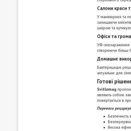
Салони краси т
У манікюрних та п
захищаючи клієнті
шкірою та кутикул
Офіси та гром
УФ-знезараження д
створюючи більш 
Домашнє вико
Бактерицидні реци
актуальне для сім
Готові рішен
Svitlomag
пропону
являють собою зак
повертається в пр
Переваги рецирку
Безпечність 
Безперервна
Висока ефек