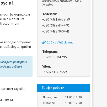
(роздрібний магазин ), Київ,
русів і
Україна
ьності. Бактерицидні
вища в медичних
+380 (73) 156-75-59
ий асортимент
+380 (68) 958-47-95
+380 (44) 270-07-41
яке володіє потужною
1567559@ukr.net
ерії, віруси, грибки
+380689584795
иків респіраторних
усів, що робить
+380731567559
Графік роботи
терміном служби.
Понеділок
11:00
17:30
ванням та
Вівторок
10:00
17:30