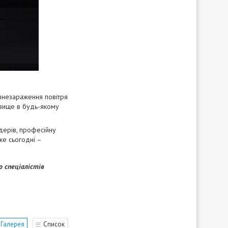
 знезараження повітря
вище в будь-якому
дерів, професійну
же сьогодні –
 спеціалістів
Галерея
Список