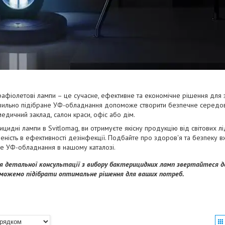
рафіолетові лампи – це сучасне, ефективне та економічне рішення для
авильно підібране УФ-обладнання допоможе створити безпечне середо
медичний заклад, салон краси, офіс або дім.
цидні лампи в Svitlomag, ви отримуєте якісну продукцію від світових лі
неність в ефективності дезінфекції. Подбайте про здоров'я та безпеку в
е УФ-обладнання в нашому каталозі.
 детальної консультації з вибору бактерицидних ламп звертайтеся до
оможемо підібрати оптимальне рішення для ваших потреб.