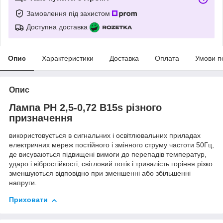
Замовлення під захистом
Доступна доставка
Опис
Характеристики
Доставка
Оплата
Умови п
Опис
Лампа РН 2,5-0,72 B15s різного
призначення
використовується в сигнальних і освітлювальних приладах
електричних мереж постійного і змінного струму частоти 50Гц,
де висуваються підвищені вимоги до перепадів температур,
ударо і вібростійкості, світловий потік і тривалість горіння різко
зменшуються відповідно при зменшенні або збільшенні
напруги.
Приховати