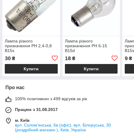
Лампа різного
Лампа різного
Ламп
призначення РН 2,4-0,8
призначення РН 6-15
приз
B15s
B15d
B15
30
18
9
₴
₴
₴
Купити
Купити
Про нас
100% позитивних з 499 відгуків за рік
Працює з 31.08.2017
м. Київ
вул. Солом'янська, 6в (офіс), вул. Білоруська, 30
(роздрібний магазин ), Київ, Україна