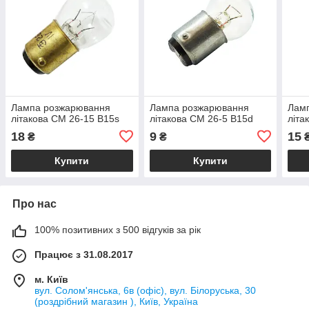
Лампа розжарювання
Лампа розжарювання
Лам
літакова СМ 26-15 B15s
літакова СМ 26-5 B15d
літа
18
9
15
₴
₴
Купити
Купити
Про нас
100% позитивних з 500 відгуків за рік
Працює з 31.08.2017
м. Київ
вул. Солом'янська, 6в (офіс), вул. Білоруська, 30
(роздрібний магазин ), Київ, Україна