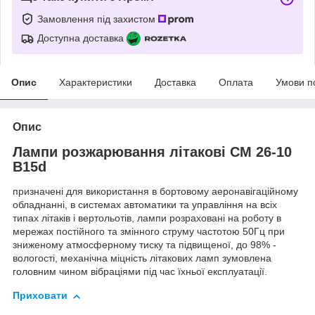
Замовлення під захистом
Доступна доставка
Опис
Характеристики
Доставка
Оплата
Умови п
Опис
Лампи розжарювання літакові СМ 26-10
B15d
призначені для використання в бортовому аеронавігаційному
обладнанні, в системах автоматики та управління на всіх
типах літаків і вертольотів, лампи розраховані на роботу в
мережах постійного та змінного струму частотою 50Гц при
зниженому атмосферному тиску та підвищеної, до 98% -
вологості, механічна міцність літакових ламп зумовлена
головним чином вібраціями під час їхньої експлуатації.
Приховати