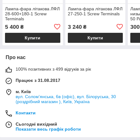
Лампа-фара літакова ЛФЛ
Лампа-фара літакова ЛФЛ
Лам
28-600+180-1 Screw
27-250-1 Screw Terminals
низь
Terminals
50 P
Term
5 400
3 240
300
₴
₴
Купити
Купити
Про нас
100% позитивних з 499 відгуків за рік
Працює з 31.08.2017
м. Київ
вул. Солом'янська, 6в (офіс), вул. Білоруська, 30
(роздрібний магазин ), Київ, Україна
Контакти
Сьогодні вихідний
Показати весь графік роботи