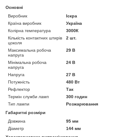
Основні
Виробник
Іскра
Країна виробник
Україна
Колірна температура
3000К
Кількість контактних штирів
2 шт.
цоколя
Максимальна робоча
29 В
напруга
Мінімальна робоча
24 В
напруга
Напруга
27 В
Потужність
480 Вт
Рефлектор
Так
Термін служби ламп
300 годин
Тип лампи
Розжарювання
Габаритні розміри
Довжина
95 мм
Діаметр
144 мм
Характеристики випромінювання