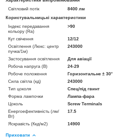
Світловий потік
8400 лм
Користувальницькі характеристики
Індекс передавання
>90
кольору (Ra)
Кут свічення
12/12
Освітлення (Люкс: центр
243000
пучка/1м)
Застосування освітлення
Для авіації
Робоча напруга (В)
24-29
Робоче положення
Горизонтальне ± 30°
Сила світла (кд)
243000
Тип цоколя
Спец/під гвинт
Форма лампочки
Лампа-фара
Цоколь
Screw Terminals
Енергоефективність (лм/
17.5
Вт)
Яскравість (Ккд/м2)
14900
Приховати