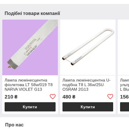
Подібні товари компанії
Лампа люмінесцентна
Лампа люмінесцентна U-
Лам
фіолетова LT 58w/019 T8
подібна T8 L 36w/25U
уль
NARVA VIOLET G13
OSRAM 2G13
L Bl
210
480
156
₴
₴
Купити
Купити
Про нас