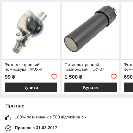
Фотоелектронний
Фотоелектронний
Фот
помножувач ФЭУ-4
помножувач ФЭУ-37
пом
99
1 500
690
₴
₴
Купити
Купити
Про нас
100% позитивних з 500 відгуків за рік
Працює з 31.08.2017