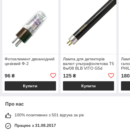
Фотоелемент двоанодний
Лампа для детекторів
Ламп
цезієвий Ф-2
валют ультрафіолетова T5
гало
8w/08 BLB VITO G5d
PHIL
96
125
180
₴
₴
Купити
Купити
Про нас
100% позитивних з 501 відгука за рік
Працює з 31.08.2017