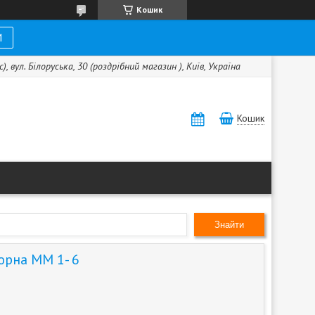
Кошик
И
с), вул. Білоруська, 30 (роздрібний магазин ), Київ, Україна
Кошик
Знайти
юрна ММ 1- 6