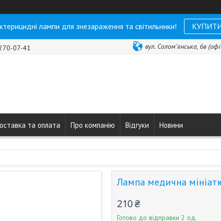
ктерицидні лампи для знезараження та світильники!
КУПИТ
вул. Солом'янська, 6в (офі
 270-07-41
оставка та оплата
Про компанію
Відгуки
Новини
Лампа медична мініат
210 ₴
Готово до відправки 2 од.