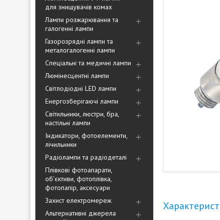
для знищувачів комах
Лампи розжарювання та
галогенні лампи
Газорозрядні лампи та
металогалогенні лампи
Спеціальні та медичні лампи
Люмінесцентні лампи
Світлодіодні LED лампи
Енергозберігаючі лампи
Світильники, люстри, бра,
настільні лампи
Індикатори, фотоелементи,
лічильники
Радіолампи та радіодеталі
Плівкові фотоапарати,
об'єктиви, фотоплівка,
фотопапір, аксесуари
Захист електромереж
Характерис
Альтернативні джерела