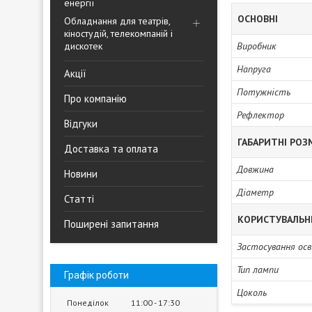
енергії
ОСНОВНІ
Обладнання для театрів,
кіностудій, телекомпаній і
дискотек
Виробник
Напруга
Акції
Потужність
Про компанію
Рефлектор
Відгуки
ГАБАРИТНІ РОЗ
Доставка та оплата
Довжина
Новини
Діаметр
Статті
КОРИСТУВАЛЬН
Поширені запитання
Застосування ос
Тип лампи
Графік роботи
Цоколь
Понеділок
11:00
17:30