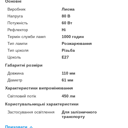
Основні
Виробник
Лисма
Напруга
80 В
Потужність
60 Вт
Рефлектор
Ні
Термін служби ламп
1000 годин
Тип лампи
Розжарювання
Тип цоколя
Різьба
Цоколь
E27
Габаритні розміри
Довжина
110 мм
Діаметр
61 мм
Характеристики випромінювання
Світловий потік
450 лм
Користувальницькі характеристики
Застосування освітлення
Для залізничного
транспорту
Приховати