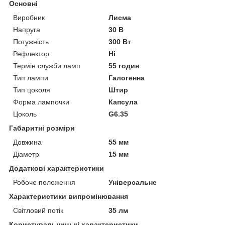
Основні
Виробник
Лисма
Напруга
30 В
Потужність
300 Вт
Рефлектор
Ні
Термін служби ламп
55 годин
Тип лампи
Галогенна
Тип цоколя
Штир
Форма лампочки
Капсула
Цоколь
G6.35
Габаритні розміри
Довжина
55 мм
Діаметр
15 мм
Додаткові характеристики
Робоче положення
Універсальне
Характеристики випромінювання
Світловий потік
35 лм
Користувальницькі характеристики