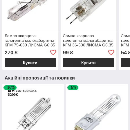
Лампа кварцова
Лампа кварцова
Ламп
галогенна малогабаритна
галогенна малогабаритна
гало
КГМ 75-630 ЛИСМА G6.35
КГМ 36-500 ЛИСМА G6.35
КГМ
G6.
270
99
54
₴
₴
Купити
Купити
Акційні пропозиції та новинки
–10%
–5%