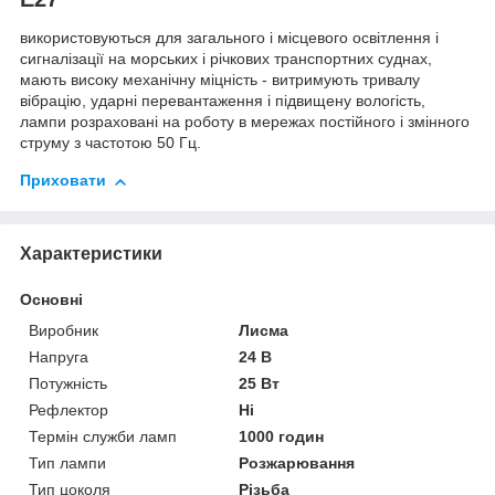
використовуються для загального і місцевого освітлення і
сигналізації на морських і річкових транспортних суднах,
мають високу механічну міцність - витримують тривалу
вібрацію, ударні перевантаження і підвищену вологість,
лампи розраховані на роботу в мережах постійного і змінного
струму з частотою 50 Гц.
Приховати
Характеристики
Основні
Виробник
Лисма
Напруга
24 В
Потужність
25 Вт
Рефлектор
Ні
Термін служби ламп
1000 годин
Тип лампи
Розжарювання
Тип цоколя
Різьба