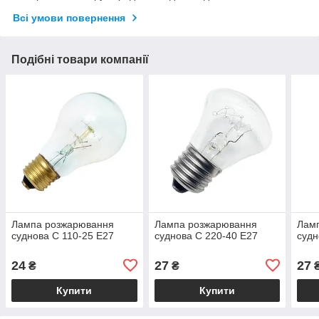
Всі умови повернення
Подібні товари компанії
Лампа розжарювання
Лампа розжарювання
Лам
суднова С 110-25 Е27
суднова С 220-40 Е27
судн
24
27
27
₴
₴
Купити
Купити