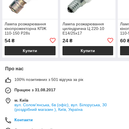
Лампа розжарювання
Лампа розжарювання
Лам
кінопрожекторна КПЖ
циліндрична Ц 220-10
кіно
110-150 P28s
Е14/25x17
110-
54
24
60
₴
₴
Купити
Купити
Про нас
100% позитивних з 501 відгука за рік
Працює з 31.08.2017
м. Київ
вул. Солом'янська, 6в (офіс), вул. Білоруська, 30
(роздрібний магазин ), Київ, Україна
Контакти