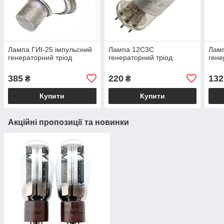
Лампа ГИІ-25 імпульсний
Лампа 12С3С
Ламп
генераторний тріод
генераторний тріод
гене
385
220
132
₴
₴
Купити
Купити
Акційні пропозиції та новинки