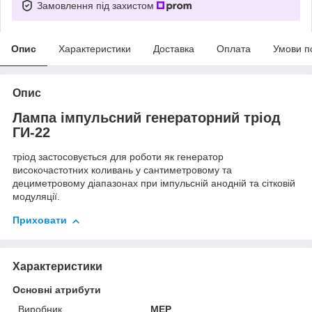
Замовлення під захистом
Опис
Характеристики
Доставка
Оплата
Умови п
Опис
Лампа імпульсний генераторний тріод
ГИ-22
тріод застосовується для роботи як генератор
високочастотних коливань у сантиметровому та
дециметровому діапазонах при імпульсній анодній та сітковій
модуляції.
Приховати
Характеристики
Основні атрибути
Виробник
MEP