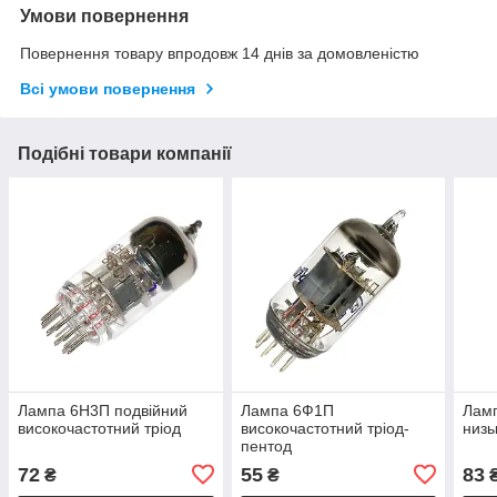
Умови повернення
Повернення товару впродовж 14 днів за домовленістю
Всі умови повернення
Подібні товари компанії
Лампа 6Н3П подвійний
Лампа 6Ф1П
Ламп
високочастотний тріод
високочастотний тріод-
низь
пентод
72
55
83
₴
₴