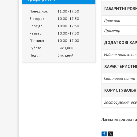
ГАБАРИТНІ РОЗ
Понеділок
11:00
17:30
Вівторок
10:00
17:30
Довжина
Середа
10:00
17:30
Діаметр
Четвер
10:00
17:30
Пʼятниця
10:00
17:00
ДОДАТКОВІ ХА
Субота
Вихідний
Робоче положенн
Неділя
Вихідний
ХАРАКТЕРИСТИ
Світловий потік
КОРИСТУВАЛЬН
Застосування ос
Лампа кварцова г