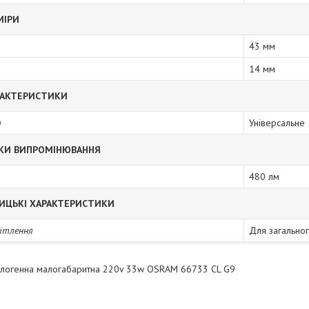
МІРИ
43 мм
14 мм
РАКТЕРИСТИКИ
я
Універсальне
КИ ВИПРОМІНЮВАННЯ
480 лм
ИЦЬКІ ХАРАКТЕРИСТИКИ
вітлення
Для загальног
алогенна малогабаритна 220v 33w OSRAM 66733 CL G9