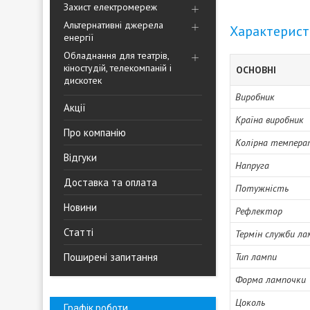
Захист електромереж
Альтернативні джерела
Характерис
енергії
Обладнання для театрів,
кіностудій, телекомпаній і
ОСНОВНІ
дискотек
Виробник
Акції
Країна виробник
Про компанію
Колірна темпера
Відгуки
Напруга
Доставка та оплата
Потужність
Новини
Рефлектор
Статті
Термін служби ла
Поширені запитання
Тип лампи
Форма лампочки
Цоколь
Графік роботи