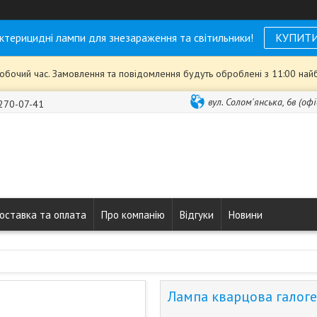
ктерицидні лампи для знезараження та світильники!
КУПИТ
робочий час. Замовлення та повідомлення будуть оброблені з 11:00 най
вул. Солом'янська, 6в (офі
 270-07-41
оставка та оплата
Про компанію
Відгуки
Новини
Лампа кварцова галог