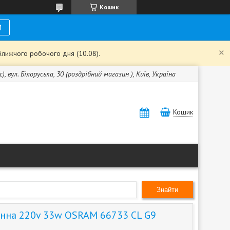
Кошик
И
ближчого робочого дня (10.08).
с), вул. Білоруська, 30 (роздрібний магазин ), Київ, Україна
Кошик
Знайти
енна 220v 33w OSRAM 66733 CL G9