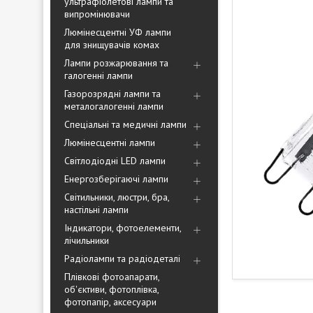
ультрафіолетові лампи та
випромінювачи
Люмінесцентні УФ лампи
для знищувачів комах
Лампи розжарювання та
галогенні лампи
Газорозрядні лампи та
металогалогенні лампи
Спеціальні та медичні лампи
Люмінесцентні лампи
Світлодіодні LED лампи
Енергозберігаючі лампи
Світильники, люстри, бра,
настільні лампи
Індикатори, фотоелементи,
лічильники
Радіолампи та радіодеталі
Плівкові фотоапарати,
об'єктиви, фотоплівка,
фотопапір, аксесуари