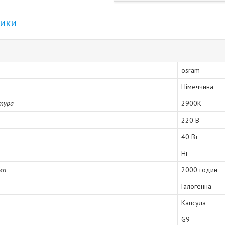
тики
osram
Німеччина
тура
2900K
220 В
40 Вт
Ні
мп
2000 годин
Галогенна
Капсула
G9