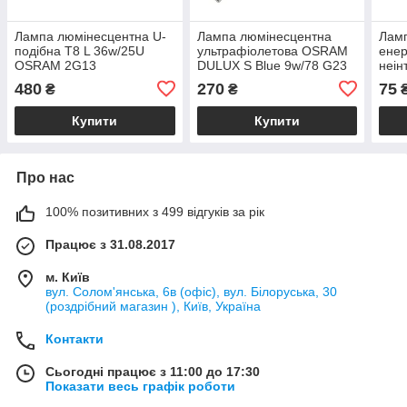
Лампа люмінесцентна U-
Лампа люмінесцентна
Лам
подібна T8 L 36w/25U
ультрафіолетова OSRAM
енер
OSRAM 2G13
DULUX S Blue 9w/78 G23
неін
45W
480
270
75
₴
₴
Купити
Купити
Про нас
100% позитивних з 499 відгуків за рік
Працює з 31.08.2017
м. Київ
вул. Солом'янська, 6в (офіс), вул. Білоруська, 30
(роздрібний магазин ), Київ, Україна
Контакти
Сьогодні працює з 11:00 до 17:30
Показати весь графік роботи