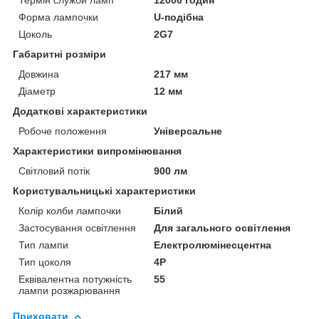
Форма лампочки
U-подібна
Цоколь
2G7
Габаритні розміри
Довжина
217 мм
Діаметр
12 мм
Додаткові характеристики
Робоче положення
Універсальне
Характеристики випромінювання
Світловий потік
900 лм
Користувальницькі характеристики
Колір колби лампочки
Білий
Застосування освітлення
Для загального освітлення
Тип лампи
Електролюмінесцентна
Тип цоколя
4P
Еквівалентна потужність
55
лампи розжарювання
Приховати