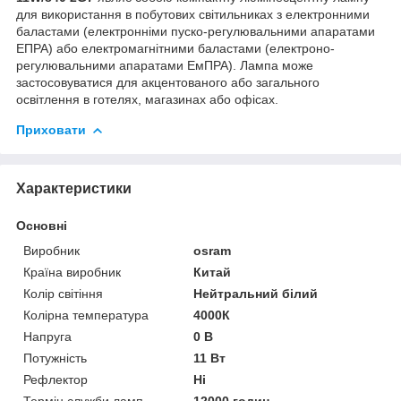
для використання в побутових світильниках з електронними
баластами (електронніми пуско-регулювальними апаратами
ЕПРА) або електромагнітними баластами (електроно-
регулювальними апаратами ЕмПРА). Лампа може
застосовуватися для акцентованого або загального
освітлення в готелях, магазинах або офісах.
Приховати
Характеристики
Основні
Виробник
osram
Країна виробник
Китай
Колір світіння
Нейтральний білий
Колірна температура
4000К
Напруга
0 В
Потужність
11 Вт
Рефлектор
Ні
Термін служби ламп
12000 годин