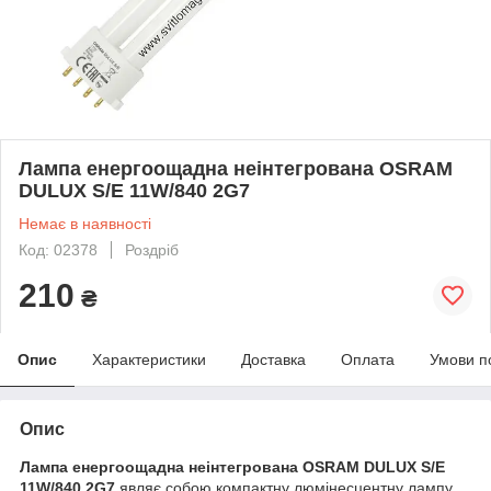
Лампа енергоощадна неінтегрована OSRAM
DULUX S/E 11W/840 2G7
Немає в наявності
Код: 02378
Роздріб
210
₴
Опис
Характеристики
Доставка
Оплата
Умови п
Опис
Лампа енергоощадна неінтегрована OSRAM DULUX S/E
11W/840 2G7
являє собою компактну люмінесцентну лампу