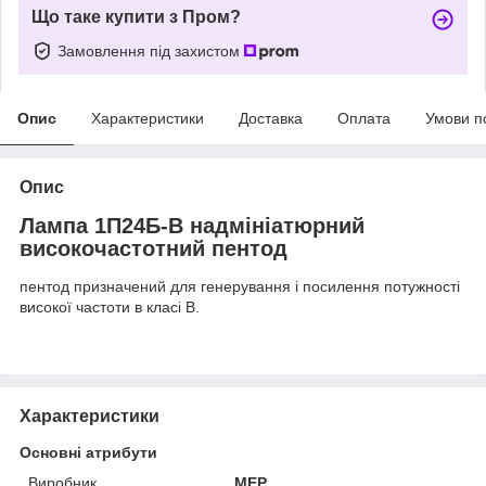
Що таке купити з Пром?
Замовлення під захистом
Опис
Характеристики
Доставка
Оплата
Умови п
Опис
Лампа 1П24Б-В надмініатюрний
високочастотний пентод
пентод призначений для генерування і посилення потужності
високої частоти в класі В.
Характеристики
Основні атрибути
Виробник
MEP