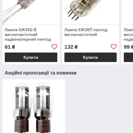
Лампа 6Ж45Б-В
Лампа 6Ж38П пентод
Лам
високочастотний
високочастотний
висо
надмініатюрний пентод
надм
61
132
99
₴
₴
Купити
Купити
Акційні пропозиції та новинки