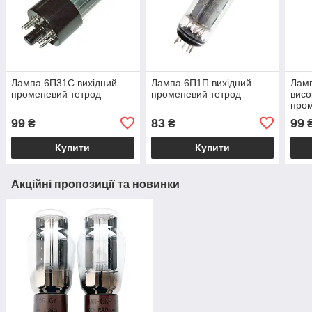
Лампа 6П31С вихідний
Лампа 6П1П вихідний
Лам
променевий тетрод
променевий тетрод
висо
пром
99
83
99
₴
₴
Купити
Купити
Акційні пропозиції та новинки