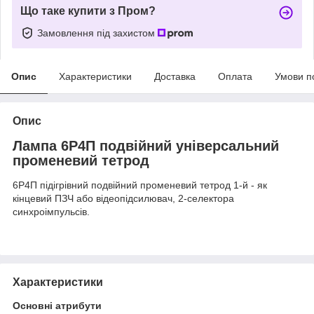
Що таке купити з Пром?
Замовлення під захистом
Опис
Характеристики
Доставка
Оплата
Умови п
Опис
Лампа 6Р4П подвійний універсальний
променевий тетрод
6Р4П підігрівний подвійний променевий тетрод 1-й - як
кінцевий ПЗЧ або відеопідсилювач, 2-селектора
синхроімпульсів.
Характеристики
Основні атрибути