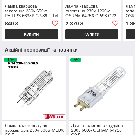
Лампа кварцова
Лампа кварцова
Ламп
галогенна 230v 650w
галогенна 230v 1200w
гало
PHILIPS 6638P CP/89 FRM
OSRAM 64756 CP/93 G22
OSR
GY9.5
GX9
840
2 370
1 8
₴
₴
Купити
Купити
Акційні пропозиції та новинки
–10%
–5%
Лампа галогенна для
Лампа галогенна студійна
прожекторів 230v 500w MLUX
230v 600w OSRAM 64716
G9.5
G9.5