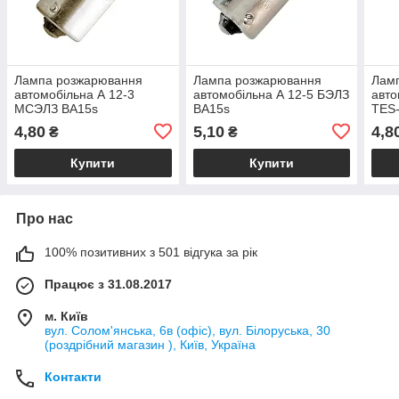
Лампа розжарювання
Лампа розжарювання
Лам
автомобільна А 12-3
автомобільна А 12-5 БЭЛЗ
авто
МСЭЛЗ BA15s
BA15s
TES
4,80
5,10
4,8
₴
₴
Купити
Купити
Про нас
100% позитивних з 501 відгука за рік
Працює з 31.08.2017
м. Київ
вул. Солом'янська, 6в (офіс), вул. Білоруська, 30
(роздрібний магазин ), Київ, Україна
Контакти