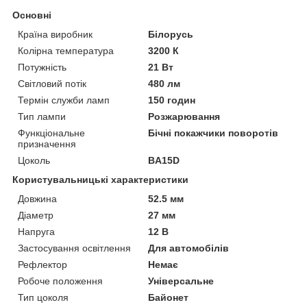
Основні
Країна виробник
Білорусь
Колірна температура
3200 К
Потужність
21 Вт
Світловий потік
480 лм
Термін служби ламп
150 годин
Тип лампи
Розжарювання
Функціональне
Бічні покажчики поворотів
призначення
Цоколь
BA15D
Користувальницькі характеристики
Довжина
52.5 мм
Діаметр
27 мм
Напруга
12 В
Застосування освітлення
Для автомобілів
Рефлектор
Немає
Робоче положення
Універсальне
Тип цоколя
Байонет