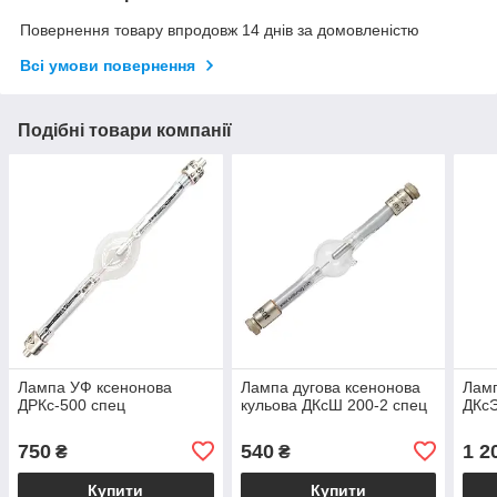
Повернення товару впродовж 14 днів за домовленістю
Всі умови повернення
Подібні товари компанії
Лампа УФ ксенонова
Лампа дугова ксенонова
Ламп
ДРКс-500 спец
кульова ДКсШ 200-2 спец
ДКсЭ
750
540
1 2
₴
₴
Купити
Купити