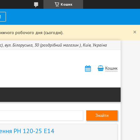
Кошик
И
ижчого робочого дня (сьогодні).
с), вул. Білоруська, 30 (роздрібний магазин ), Київ, Україна
Кошик
Знайти
ення РН 120-25 Е14