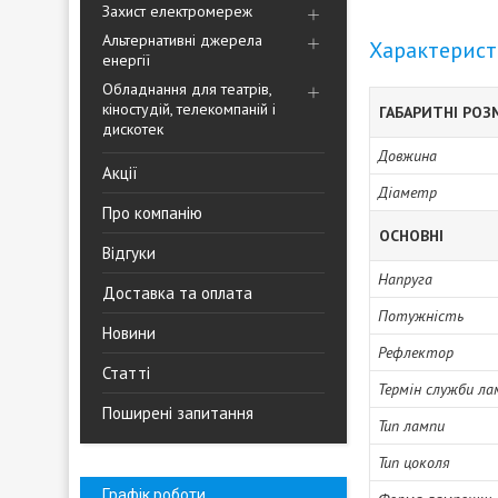
Захист електромереж
Альтернативні джерела
Характерис
енергії
Обладнання для театрів,
кіностудій, телекомпаній і
ГАБАРИТНІ РОЗ
дискотек
Довжина
Акції
Діаметр
Про компанію
ОСНОВНІ
Відгуки
Напруга
Доставка та оплата
Потужність
Новини
Рефлектор
Статті
Термін служби ла
Поширені запитання
Тип лампи
Тип цоколя
Графік роботи