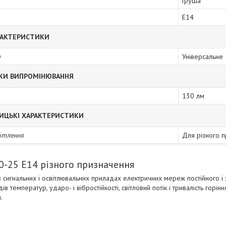
Груша
E14
РАКТЕРИСТИКИ
я
Універсальне
КИ ВИПРОМІНЮВАННЯ
130 лм
ИЦЬКІ ХАРАКТЕРИСТИКИ
вітлення
Для різного 
0-25 Е14 різного призначення
в сигнальних і освітлювальних приладах електричних мереж постійного і 
в температур, ударо- і вібростійкості, світловий потік і тривалість гор
.