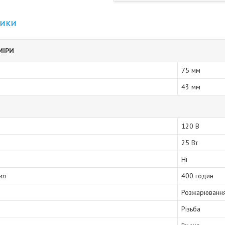
тики
МІРИ
75 мм
43 мм
120 В
25 Вт
Ні
мп
400 годин
Розжарюванн
Різьба