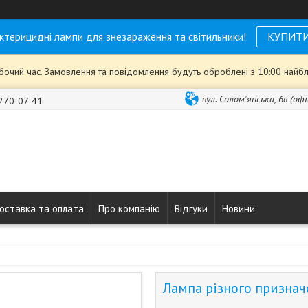
ктерицидні лампи для знезараження та світильники!
КУПИТ
обочий час. Замовлення та повідомлення будуть оброблені з 10:00 найбл
вул. Солом'янська, 6в (офі
 270-07-41
оставка та оплата
Про компанію
Відгуки
Новини
Лампа різного признач