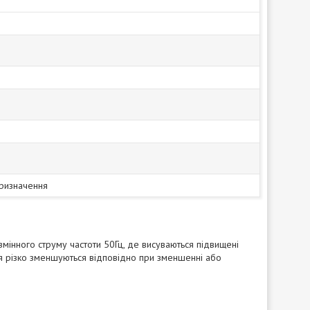
призначення
змінного струму частоти 50Гц, де висуваються підвищені
іння різко зменшуються відповідно при зменшенні або