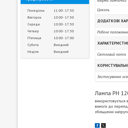
Форма лампочки
Цоколь
Понеділок
11:00
17:30
Вівторок
10:00
17:30
ДОДАТКОВІ ХА
Середа
10:00
17:30
Четвер
10:00
17:30
Робоче положенн
Пʼятниця
10:00
17:00
ХАРАКТЕРИСТИ
Субота
Вихідний
Неділя
Вихідний
Світловий потік
КОРИСТУВАЛЬН
Застосування ос
Лампа РН 12
використовується 
вимоги до перепаді
збільшенні напруги