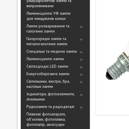
ультрафіолетові лампи та
випромінювачи
Люмінесцентні УФ лампи
для знищувачів комах
Лампи розжарювання та
галогенні лампи
Газорозрядні лампи та
металогалогенні лампи
Спеціальні та медичні лампи
Люмінесцентні лампи
Світлодіодні LED лампи
Енергозберігаючі лампи
Світильники, люстри, бра,
настільні лампи
Індикатори, фотоелементи,
лічильники
Радіолампи та радіодеталі
Плівкові фотоапарати,
об'єктиви, фотоплівка,
фотопапір, аксесуари