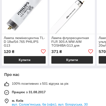
Лампа люмінесцентна TL-
Лампа флуоресцентная
Лам
D 18w/54-765 PHILIPS
FLR 30S A.WW-A/M
ульт
G13
TOSHIBA G13 для
20w/
ксерокса
120
371
570
₴
₴
Купити
Купити
Про нас
100% позитивних з 501 відгука за рік
Працює з 31.08.2017
м. Київ
вул. Солом'янська, 6в (офіс), вул. Білоруська, 30