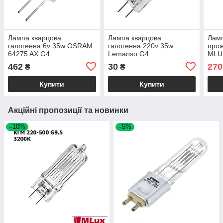
Лампа кварцова
Лампа кварцова
Ламп
галогенна 6v 35w OSRAM
галогенна 220v 35w
прож
64275 AX G4
Lemanso G4
MLU
462
30
270
₴
₴
Купити
Купити
Акційні пропозиції та новинки
–10%
–5%