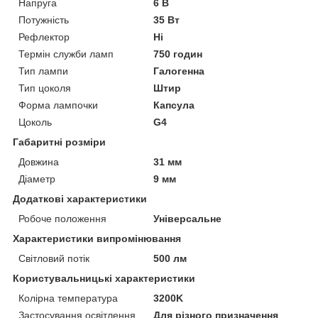
Напруга
6 В
Потужність
35 Вт
Рефлектор
Ні
Термін служби ламп
750 годин
Тип лампи
Галогенна
Тип цоколя
Штир
Форма лампочки
Капсула
Цоколь
G4
Габаритні розміри
Довжина
31 мм
Діаметр
9 мм
Додаткові характеристики
Робоче положення
Універсальне
Характеристики випромінювання
Світловий потік
500 лм
Користувальницькі характеристики
Колірна температура
3200K
Застосування освітлення
Для різного призначення