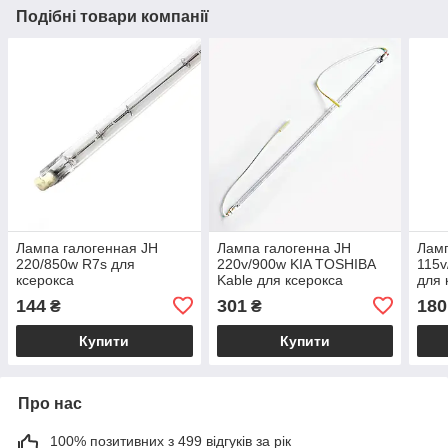
Подібні товари компанії
Лампа галогенная JH
Лампа галогенна JH
Ламп
220/850w R7s для
220v/900w KIA TOSHIBA
115v
ксерокса
Kable для ксерокса
для 
144
301
180
₴
₴
Купити
Купити
Про нас
100% позитивних з 499 відгуків за рік