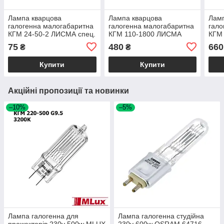
Лампа кварцова
Лампа кварцова
Ламп
галогенна малогабаритна
галогенна малогабаритна
гало
КГМ 24-50-2 ЛИСМА спец.
КГМ 110-1800 ЛИСМА
КГМ
GY16
GY1
75
480
660
₴
₴
Купити
Купити
Акційні пропозиції та новинки
–10%
–5%
Лампа галогенна для
Лампа галогенна студійна
прожекторів 230v 500w MLUX
230v 600w OSRAM 64716