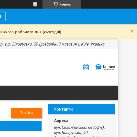
Кошик
И
ижчого робочого дня (сьогодні).
с), вул. Білоруська, 30 (роздрібний магазин ), Київ, Україна
Кошик
Контакти
Знайти
вул. Солом'янська, 6в (офіс),
вул. Білоруська, 30