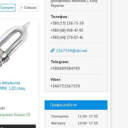
(роздрібний магазин ), Київ,
Україна
Галерея
Список
+380 (73) 156-75-59
+380 (68) 958-47-95
+380 (44) 270-07-41
1567559@ukr.net
+380689584795
 імпульсна
+380731567559
ИФК 120 спец
Графік роботи
285
дправки більше 10
Понеділок
11:00
17:30
Вівторок
10:00
17:30