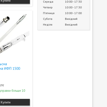
Купити
Середа
10:00
17:30
Четвер
10:00
17:30
Пʼятниця
10:00
17:00
Субота
Вихідний
Неділя
Вихідний
льсна
на ИФП 1500
291
дправки більше 10
Купити