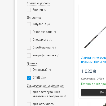
Країна виробник
Япония
1
Тип лампи
Імпульсна
4
Газорозрядна
1
Спеціальна
1
Строб-лампа
13
Ультрафіолетова
1
Лампа імпульсн
прямим тілом св
Цоколь
Октальный
1
1 020 ₴
СПЕЦ
20
04284
Готово до відпра
Застосування освітлення
Для застосування в
Куп
квантовій електроніці
1
Для оптичного