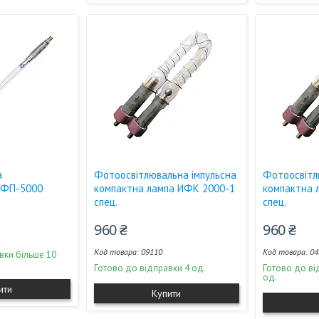
а
Фотоосвітлювальна імпульсна
Фотоосвітл
ИФП-5000
компактна лампа ИФК 2000-1
компактна 
спец.
спец.
960 ₴
960 ₴
09110
04
вки більше 10
Готово до відправки 4 од.
Готово до ві
од.
ити
Купити