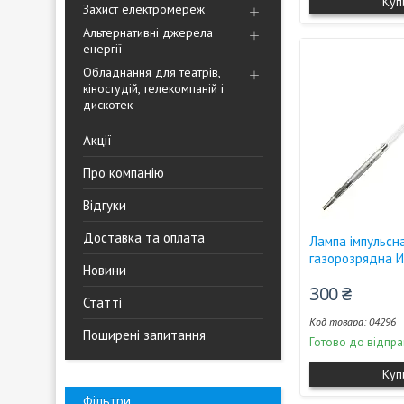
Куп
Захист електромереж
Альтернативні джерела
енергії
Обладнання для театрів,
кіностудій, телекомпаній і
дискотек
Акції
Про компанію
Відгуки
Доставка та оплата
Лампа імпульсн
газорозрядна 
Новини
300 ₴
Статті
04296
Поширені запитання
Готово до відпра
Куп
Фільтри