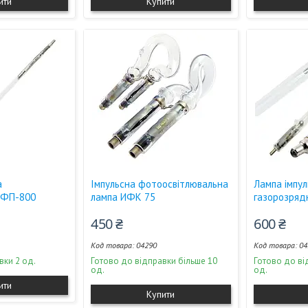
ити
Купити
а
Імпульсна фотоосвітлювальна
Лампа імпу
ИФП-800
лампа ИФК 75
газорозряд
450 ₴
600 ₴
04290
04
вки 2 од.
Готово до відправки більше 10
Готово до ві
од.
од.
ити
Купити