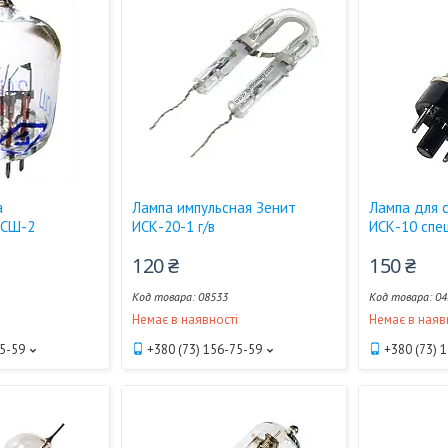
а
Лампа импульсная Зенит
Лампа для 
ИСШ-2
ИСК-20-1 г/в
ИСК-10 спе
120 ₴
150 ₴
08533
04
і
Немає в наявності
Немає в наяв
75-59
+380 (73) 156-75-59
+380 (73) 