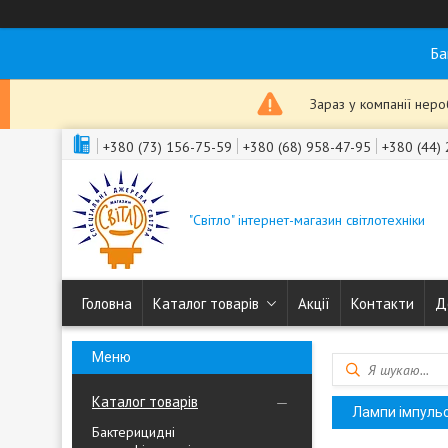
Ба
Зараз у компанії нер
+380 (73) 156-75-59
+380 (68) 958-47-95
+380 (44)
"Світло" інтернет-магазин світлотехніки
Головна
Каталог товарів
Акції
Контакти
Д
Каталог товарів
Лампи імпульсн
Бактерицидні