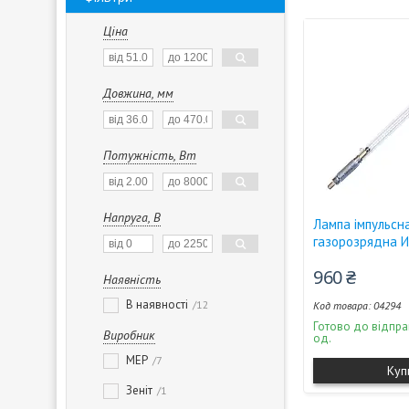
Ціна
Довжина, мм
Потужність, Вт
Напруга, В
Лампа імпульсн
газорозрядна 
960 ₴
Наявність
В наявності
12
04294
Готово до відпра
Виробник
од.
MEP
7
Куп
Зеніт
1