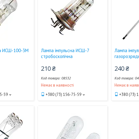
на ИСШ-100-3М
Лампа імпульсна ИСШ-7
Лампа імпу
стробоскопічна
газорозряд
210 ₴
240 ₴
08532
04
і
Немає в наявності
Немає в наяв
75-59
+380 (73) 156-75-59
+380 (73) 