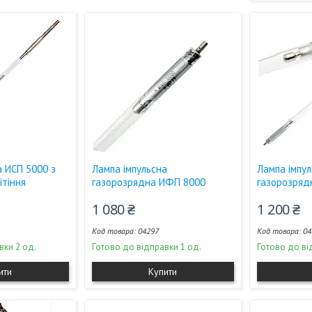
а ИСП 5000 з
Лампа імпульсна
Лампа імпу
ітіння
газорозрядна ИФП 8000
газорозряд
1 080 ₴
1 200 ₴
04297
04
вки 2 од.
Готово до відправки 1 од.
Готово до ві
ити
Купити