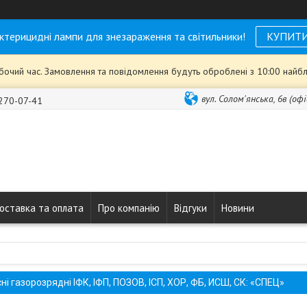
ктерицидні лампи для знезараження та світильники!
КУПИТ
обочий час. Замовлення та повідомлення будуть оброблені з 10:00 найбл
вул. Солом'янська, 6в (офі
 270-07-41
оставка та оплата
Про компанію
Відгуки
Новини
і газорозрядні ІФК, ІФП, ПОЗОВ, ІСП, ХОР, ФБ, ИСШ, СК: «СПЕЦ»