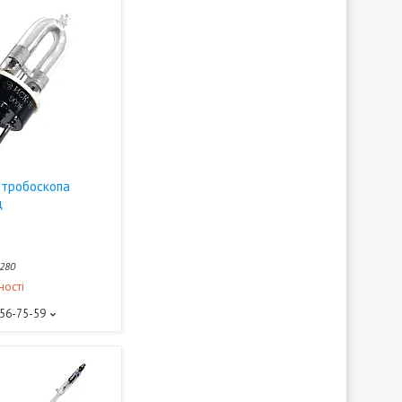
стробоскопа
ц
280
ності
156-75-59