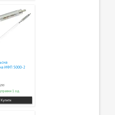
льсна
на ИФП 5000-2
295
дправки 1 од.
Купити