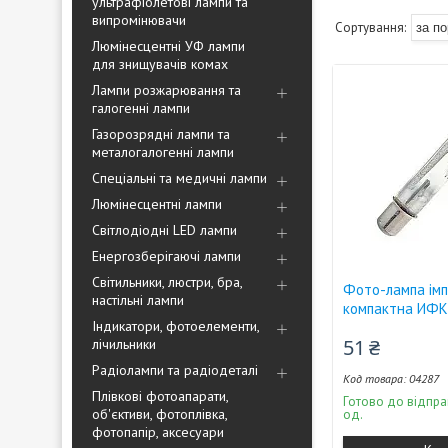
ультрафіолетові лампи та
випромінювачи
Люмінесцентні УФ лампи
для знищувачів комах
Лампи розжарювання та
галогенні лампи
Газорозрядні лампи та
металогалогенні лампи
Спеціальні та медичні лампи
Люмінесцентні лампи
Світлодіодні LED лампи
Енергозберігаючі лампи
Світильники, люстри, бра,
Фото-лампа імп
настільні лампи
компактна ИФК
Індикатори, фотоелементи,
51 ₴
лічильники
Радіолампи та радіодеталі
04287
Плівкові фотоапарати,
Готово до відпра
об'єктиви, фотоплівка,
од.
фотопапір, аксесуари