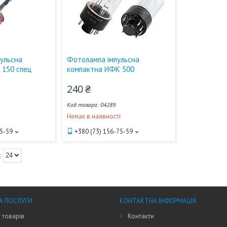
ульсна
Фотолампа імпульсна
 150 спец
компактна ИФК 500
240 ₴
04289
і
Немає в наявності
75-59
+380 (73) 156-75-59
А ПОСЛУГИ
КОНТАКТНА ІНФОРМАЦІЯ
 товарів
Контакти