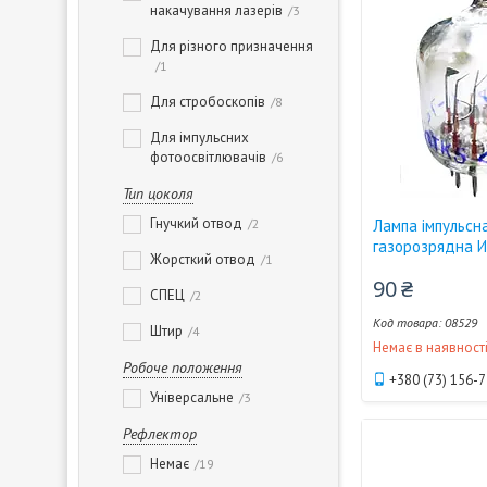
накачування лазерів
3
Для різного призначення
1
Для стробоскопів
8
Для імпульсних
фотоосвітлювачів
6
Тип цоколя
Гнучкий отвод
2
Лампа імпульсн
газорозрядна 
Жорсткий отвод
1
90 ₴
СПЕЦ
2
08529
Штир
4
Немає в наявност
Робоче положення
+380 (73) 156-
Універсальне
3
Рефлектор
Немає
19