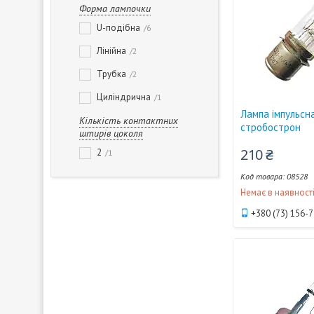
Форма лампочки
U-подібна
6
Лінійна
2
Трубка
2
Циліндрична
1
Лампа імпульс
Кількість контактних
стробострон
штирів цоколя
210 ₴
2
1
08528
Немає в наявност
+380 (73) 156-