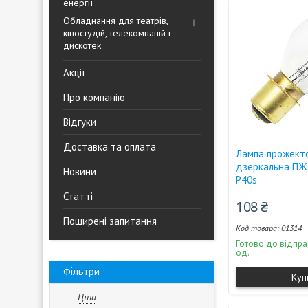
енергії
Обладнання для театрів,
кіностудій, телекомпаній і
дискотек
Акції
Про компанію
Відгуки
Доставка та оплата
Лампа прожект
дзеркальна ПЖ
Новини
P40s
Статті
108 ₴
Поширені запитання
01314
Готово до відпра
од.
Фільтри
Куп
Ціна