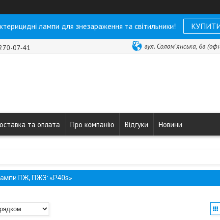
ктерицидні лампи для знезараження та світильники!
КУПИТ
вул. Солом'янська, 6в (офі
 270-07-41
оставка та оплата
Про компанію
Відгуки
Новини
ампи ПЖ, ПЖЗ: «P40s»