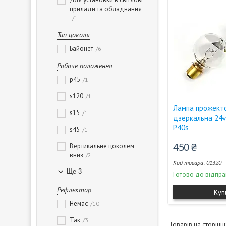
прилади та обладнання
1
Тип цоколя
Байонет
6
Робоче положення
p45
1
s120
1
Лампа прожект
s15
1
дзеркальна 24
P40s
s45
1
450 ₴
Вертикальне цоколем
вниз
2
01320
Ще 3
Готово до відпра
Рефлектор
Куп
Немає
10
Так
3