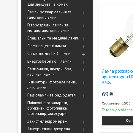
для знищувачів комах
Лампи розжарювання та
галогенні лампи
Газорозрядні лампи та
металогалогенні лампи
Спеціальні та медичні лампи
Люмінесцентні лампи
Світлодіодні LED лампи
Енергозберігаючі лампи
Світильники, люстри, бра,
Лампа розжарю
настільні лампи
прожекторна П
Індикатори, фотоелементи,
P40s
лічильники
69 ₴
Радіолампи та радіодеталі
Плівкові фотоапарати,
01015
об'єктиви, фотоплівка,
Готово до відпра
фотопапір, аксесуари
Куп
Захист електромереж
Альтернативні джерела