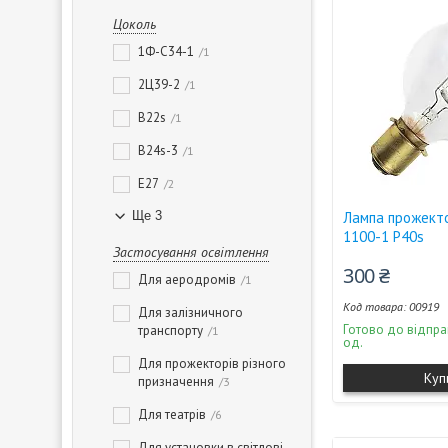
Цоколь
1Ф-С34-1
1
2Ц39-2
1
B22s
1
B24s-3
1
E27
2
Ще 3
Лампа прожект
1100-1 P40s
Застосування освітлення
300 ₴
Для аеродромів
1
00919
Для залізничного
Готово до відпра
транспорту
1
од.
Для прожекторів різного
Куп
призначення
3
Для театрів
6
Для установки в світлові