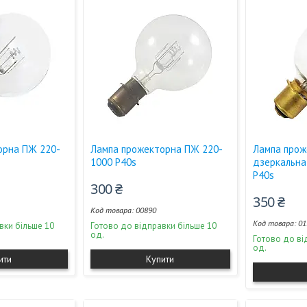
орна ПЖ 220-
Лампа прожекторна ПЖ 220-
Лампа прож
1000 P40s
дзеркальна
P40s
300 ₴
350 ₴
00890
01
вки більше 10
Готово до відправки більше 10
од.
Готово до ві
од.
ити
Купити