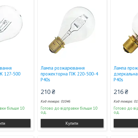
вання
Лампа розжарювання
Лампа прож
Ж 127-500
прожекторна ПЖ 220-500-4
дзеркальна
P40s
P40s
210 ₴
216 ₴
01046
01
вки більше 10
Готово до відправки більше 10
Готово до ві
од.
од.
ити
Купити