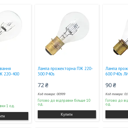
вання
Лампа прожекторна ПЖ 220-
Лампа прож
Ж 220-400
300 Р40s
600 P40s Л
72 ₴
90 ₴
00999
01
Готово до відправки більше 10
Готово до ві
од.
од.
вки 1 од.
Купити
ити