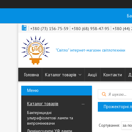
Ба
+380 (73) 156-75-59
+380 (68) 958-47-95
+380 (44)
"Світло" інтернет-магазин світлотехніки
Головна
Каталог товарів
Акції
Контакти
Д
Каталог товарів
Прожекторні л
Бактерицидні
ультрафіолетові лампи та
випромінювачи
Люмінесцентні УФ лампи