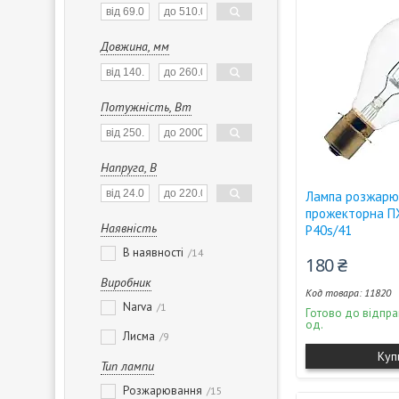
Довжина, мм
Потужність, Вт
Напруга, В
Лампа розжарю
прожекторна П
Наявність
P40s/41
В наявності
14
180 ₴
Виробник
11820
Narva
1
Готово до відпра
од.
Лисма
9
Куп
Тип лампи
Розжарювання
15