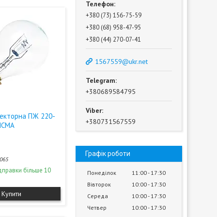
+380 (73) 156-75-59
+380 (68) 958-47-95
+380 (44) 270-07-41
1567559@ukr.net
+380689584795
екторна ПЖ 220-
+380731567559
ИСМА
Графік роботи
065
дправки більше 10
Понеділок
11:00
17:30
Вівторок
10:00
17:30
Купити
Середа
10:00
17:30
Четвер
10:00
17:30