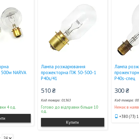
орна
Лампа розжарювання
Лампа роз
v 500w NARVA
прожекторна ПЖ 50-500-1
прожектор
P40s/41
P40s-спец
510 ₴
300 ₴
01363
00
вки 4 од.
Готово до відправки більше 10
Немає в наяв
од.
+380 (73) 
ити
Купити