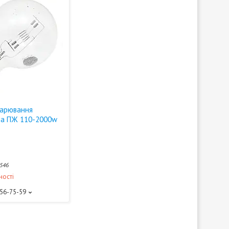
жарювання
на ПЖ 110-2000w
546
ності
156-75-59