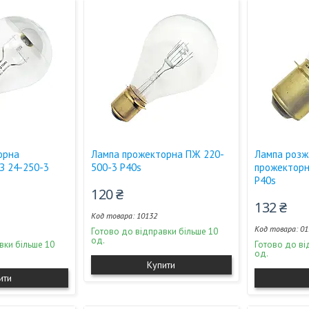
орна
Лампа прожекторна ПЖ 220-
Лампа роз
З 24-250-3
500-3 P40s
прожекторн
P40s
120 ₴
132 ₴
10132
01
Готово до відправки більше 10
од.
вки більше 10
Готово до ві
од.
Купити
ити