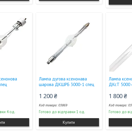
сенонова
Лампа дугова ксенонава
Лампа ксен
спец
шарова ДКШРБ 3000-1 спец
ДКсТ 5000 
1 200 ₴
1 800 ₴
03869
03
вки 4 од.
Готово до відправки 1 од.
Готово до ві
ити
Купити