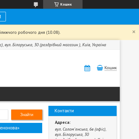
Кошик
И
ближчого робочого дня (10.08).
с), вул. Білоруська, 30 (роздрібний магазин ), Київ, Україна
Кошик
Контакти
Знайти
сенонова»
вул. Солом'янська, 6в (офіс),
вул. Білоруська, 30