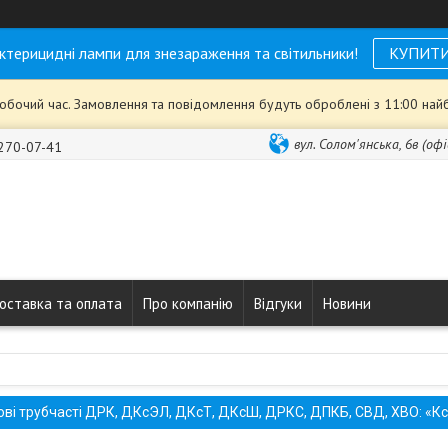
ктерицидні лампи для знезараження та світильники!
КУПИТ
робочий час. Замовлення та повідомлення будуть оброблені з 11:00 най
вул. Солом'янська, 6в (офі
 270-07-41
оставка та оплата
Про компанію
Відгуки
Новини
ві трубчасті ДРК, ДКсЭЛ, ДКсТ, ДКсШ, ДРКС, ДПКБ, СВД, XBO: «К