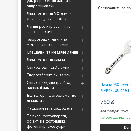
ультрафіолетові лампи та
випромінювачи
Люмінесцентні УФ лампи
для знищувачів комах
Лампи розжарювання та
галогенні лампи
Газорозрядні лампи та
металогалогенні лампи
Спеціальні та медичні лампи
Люмінесцентні лампи
Світлодіодні LED лампи
Енергозберігаючі лампи
Світильники, люстри, бра,
Лампа УФ ксен
настільні лампи
ДРКс-500 спец
Індикатори, фотоелементи,
750 ₴
лічильники
Радіолампи та радіодеталі
03924
Плівкові фотоапарати,
Готово до відпра
об'єктиви, фотоплівка,
фотопапір, аксесуари
Куп