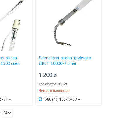
сенонова
Лампа ксенонова трубчата
 1500 спец
ДКсТ 10000-2 спец
1 200 ₴
03858
і
Немає в наявності
75-59
+380 (73) 156-75-59