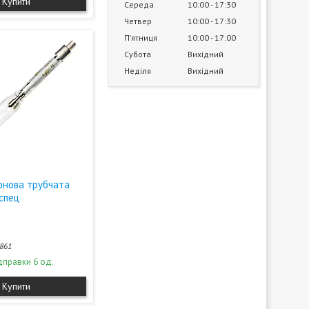
Купити
Середа
10:00
17:30
Четвер
10:00
17:30
Пʼятниця
10:00
17:00
Субота
Вихідний
Неділя
Вихідний
онова трубчата
спец
861
дправки 6 од.
Купити