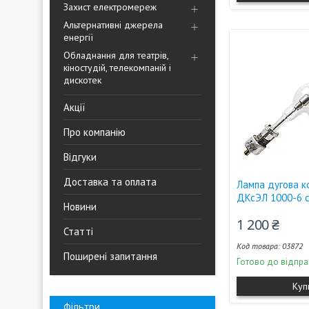
Захист електромереж
Альтернативні джерела
енергії
Обладнання для театрів,
кіностудій, телекомпаній і
дискотек
Акції
Про компанію
Відгуки
Доставка та оплата
Лампа дугова к
ДКсЭЛ 1000-6 
Новини
1 200 ₴
Статті
03872
Поширені запитання
Готово до відпра
Куп
Фільтри