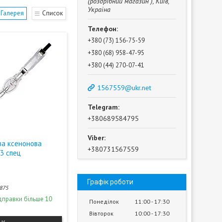
(роздрібний магазин ), Київ,
Україна
Галерея
Список
+380 (73) 156-75-59
+380 (68) 958-47-95
+380 (44) 270-07-41
1567559@ukr.net
+380689584795
ва ксенонова
+380731567559
3 спец
Графік роботи
875
дправки більше 10
Понеділок
11:00
17:30
Вівторок
10:00
17:30