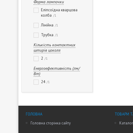
Форма лампочки
Еліпсоїдна кварцова
колба
1
Лінійна
1
Трубка
1
Кількість контактних
штирів цоколя
2
1
Енергоефективність (лм/
Вт)
24
1
ГОЛОВНА
ТОВАРИ Т
Головна сторінка сайту
Каталог