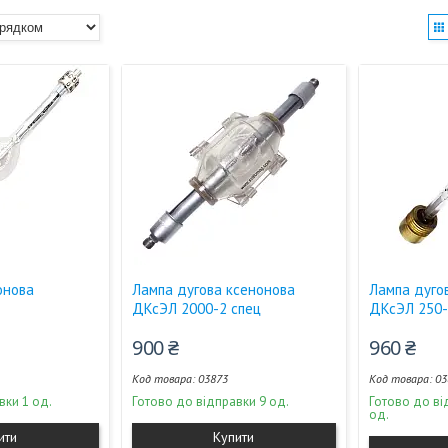
онова
Лампа дугова ксенонова
Лампа дуго
ДКсЭЛ 2000-2 спец
ДКсЭЛ 250-
900 ₴
960 ₴
03873
03
вки 1 од.
Готово до відправки 9 од.
Готово до ві
од.
ити
Купити