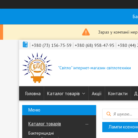
Ба
Зараз у компанії не
+380 (73) 156-75-59
+380 (68) 958-47-95
+380 (44)
"Світло" інтернет-магазин світлотехніки
Головна
Каталог товарів
Акції
Контакти
Д
Каталог товарів
Лампи ксеноно
Бактерицидні