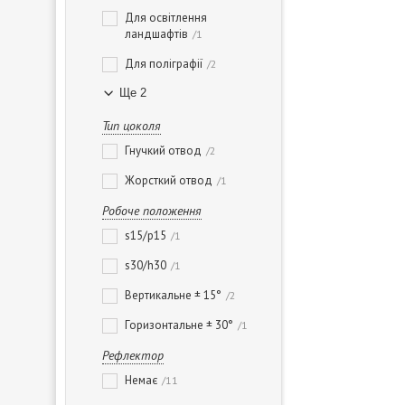
Для освітлення
ландшафтів
1
Для поліграфії
2
Ще 2
Тип цоколя
Гнучкий отвод
2
Жорсткий отвод
1
Робоче положення
s15/p15
1
s30/h30
1
Вертикальне ± 15°
2
Горизонтальне ± 30°
1
Рефлектор
Немає
11