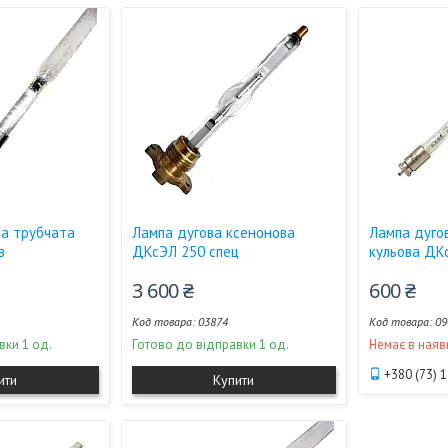
ва трубчата
Лампа дугова ксенонова
Лампа дуго
в
ДКсЭЛ 250 спец
кульова ДК
3 600 ₴
600 ₴
03874
09
вки 1 од.
Готово до відправки 1 од.
Немає в наяв
+380 (73) 
ити
Купити