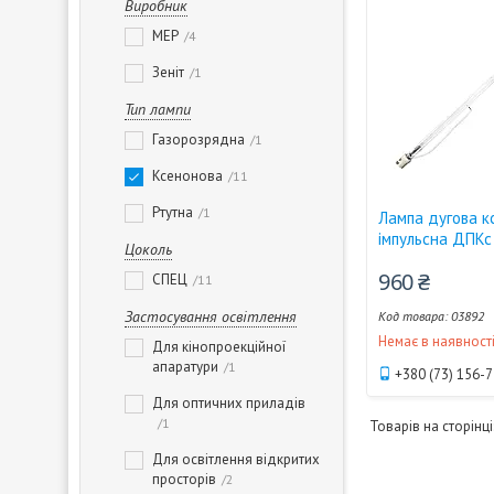
Виробник
MEP
4
Зеніт
1
Тип лампи
Газорозрядна
1
Ксенонова
11
Ртутна
1
Лампа дугова к
імпульсна ДПКс
Цоколь
960 ₴
СПЕЦ
11
Застосування освітлення
03892
Немає в наявност
Для кінопроекційної
апаратури
1
+380 (73) 156-
Для оптичних приладів
1
Для освітлення відкритих
просторів
2