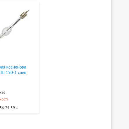
вая ксенонова
сШ 150-1 спец
619
ності
156-75-59