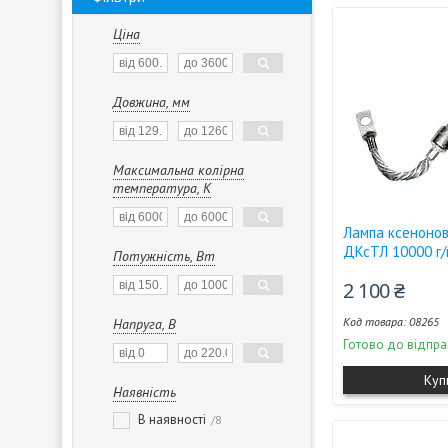
Ціна
Довжина, мм
Максимальна колірна
температура, К
Лампа ксеноно
ДКсТЛ 10000 г/
Потужність, Вт
2 100 ₴
08265
Напруга, В
Готово до відпра
Куп
Наявність
В наявності
8