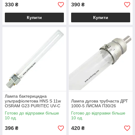
330
390
₴
₴
Купити
Купити
Лампа бактерицидна
ультрафіолетова HNS S 11w
Лампа дугова трубчаста ДРТ
OSRAM G23 PURITEC UV-C
1000-5 ЛИСМА П30/26
Готово до відправки більше
Готово до відправки більше
10 од.
10 од.
396
420
₴
₴