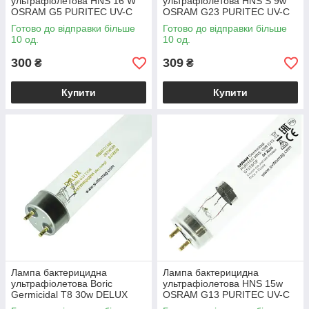
ультрафіолетова HNS 16 W
ультрафіолетова HNS S 9w
OSRAM G5 PURITEC UV-C
OSRAM G23 PURITEC UV-C
T5
Готово до відправки більше
Готово до відправки більше
10 од.
10 од.
300
309
₴
₴
Купити
Купити
Лампа бактерицидна
Лампа бактерицидна
ультрафіолетова Boric
ультрафіолетова HNS 15w
Germicidal T8 30w DELUX
OSRAM G13 PURITEC UV-C
G13
T8