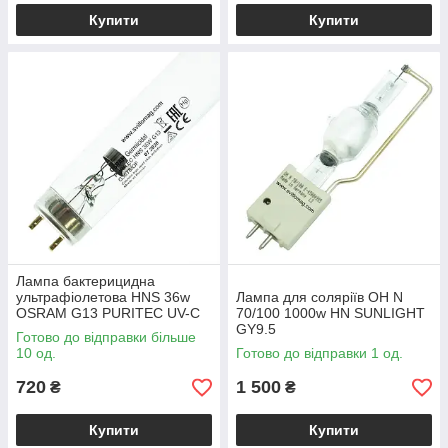
Купити
Купити
Лампа бактерицидна
ультрафіолетова HNS 36w
Лампа для соляріїв OH N
OSRAM G13 PURITEC UV-C
70/100 1000w HN SUNLIGHT
T8
GY9.5
Готово до відправки більше
10 од.
Готово до відправки 1 од.
720
1 500
₴
₴
Купити
Купити