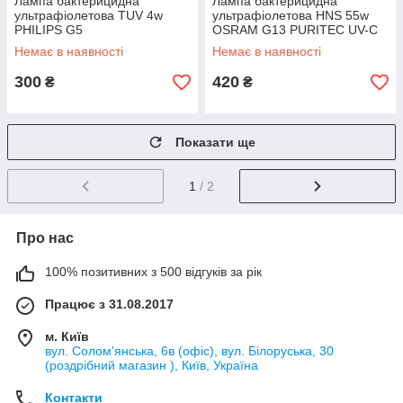
Лампа бактерицидна
Лампа бактерицидна
ультрафіолетова TUV 4w
ультрафіолетова HNS 55w
PHILIPS G5
OSRAM G13 PURITEC UV-C
T8
Немає в наявності
Немає в наявності
300
420
₴
₴
Показати ще
1
/ 2
Про нас
100% позитивних з 500 відгуків за рік
Працює з 31.08.2017
м. Київ
вул. Солом'янська, 6в (офіс), вул. Білоруська, 30
(роздрібний магазин ), Київ, Україна
Контакти