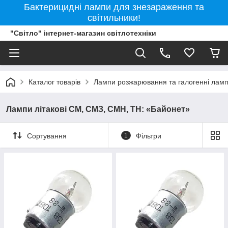
Бактерицидні лампи для знезараження та
світильники!
"Світло" інтернет-магазин світлотехніки
Каталог товарів
Лампи розжарювання та галогенні лам
Лампи літакові СМ, СМЗ, СМН, ТН: «Байонет»
Сортування
1
Фільтри