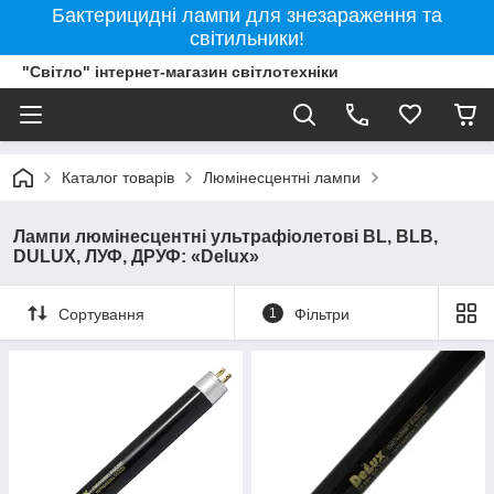
Бактерицидні лампи для знезараження та
світильники!
"Світло" інтернет-магазин світлотехніки
Каталог товарів
Люмінесцентні лампи
Лампи люмінесцентні ультрафіолетові BL, BLB,
DULUX, ЛУФ, ДРУФ: «Delux»
Сортування
1
Фільтри