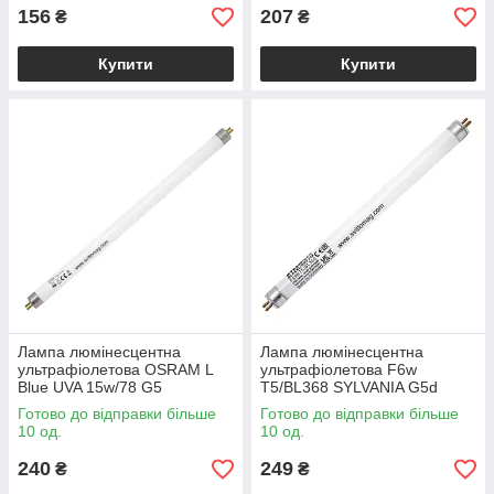
156
207
₴
₴
Купити
Купити
Лампа люмінесцентна
Лампа люмінесцентна
ультрафіолетова OSRAM L
ультрафіолетова F6w
Blue UVA 15w/78 G5
T5/BL368 SYLVANIA G5d
Готово до відправки більше
Готово до відправки більше
10 од.
10 од.
240
249
₴
₴