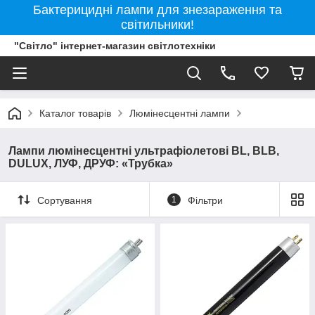
Бактерицидні лампи для знезараження та
світильники!
"Світло" інтернет-магазин світлотехніки
Каталог товарів
Люмінесцентні лампи
Лампи люмінесцентні ультрафіолетові BL, BLB,
DULUX, ЛУФ, ДРУФ: «Трубка»
Сортування
1
Фільтри