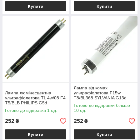
Купити
Купити
Лампа від комах
Лампа люмінесцентна
ультрафіолетова F15w
ультрафіолетова TL 4w/08 F4
T8/BL368 SYLVANIA G13d
T5/BLB PHILIPS G5d
Готово до відправки більше
Готово до відправки 1 од.
10 од.
252
252
₴
₴
Купити
Купити