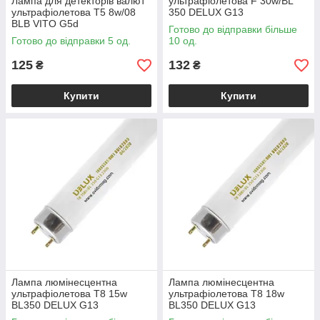
Лампа для детекторів валют
ультрафіолетова F 30w/BL
ультрафіолетова T5 8w/08
350 DELUX G13
BLB VITO G5d
Готово до відправки більше
Готово до відправки 5 од.
10 од.
125
132
₴
₴
Купити
Купити
Лампа люмінесцентна
Лампа люмінесцентна
ультрафіолетова T8 15w
ультрафіолетова T8 18w
BL350 DELUX G13
BL350 DELUX G13