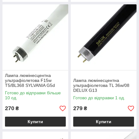
Лампа люмінесцентна
ультрафіолетова F15w
Лампа люмінесцентна
T5/BL368 SYLVANIA G5d
ультрафіолетова TL 36w/08
DELUX G13
Готово до відправки більше
10 од.
Готово до відправки 1 од.
270
279
₴
₴
Купити
Купити