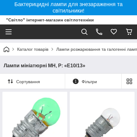
Бактерицидні лампи для знезараження та
світильники!
"Світло" інтернет-магазин світлотехніки
Каталог товарів
Лампи розжарювання та галогенні лам
Лампи мініатюрні МН, Р: «E10/13»
Сортування
1
Фільтри