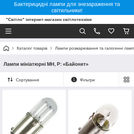
Бактерицидні лампи для знезараження та
світильники!
"Світло" інтернет-магазин світлотехніки
Каталог товарів
Лампи розжарювання та галогенні лам
Лампи мініатюрні МН, Р: «Байонет»
Сортування
1
Фільтри