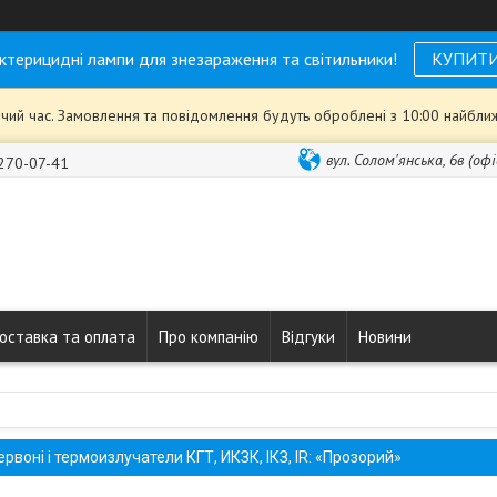
ктерицидні лампи для знезараження та світильники!
КУПИТ
чий час. Замовлення та повідомлення будуть оброблені з 10:00 найближ
вул. Солом'янська, 6в (офі
 270-07-41
оставка та оплата
Про компанію
Відгуки
Новини
воні і термоизлучатели КГТ, ИКЗК, ІКЗ, IR: «Прозорий»