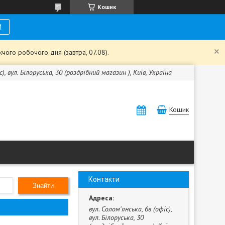
Кошик
И
чого робочого дня (завтра, 07.08).
с), вул. Білоруська, 30 (роздрібний магазин ), Київ, Україна
Кошик
Контакти
Знайти
вул. Солом'янська, 6в (офіс),
вул. Білоруська, 30