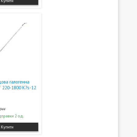
Купити
цова галогенна
Т 220-1800 K7s-12
944
дправки 2 од.
Купити