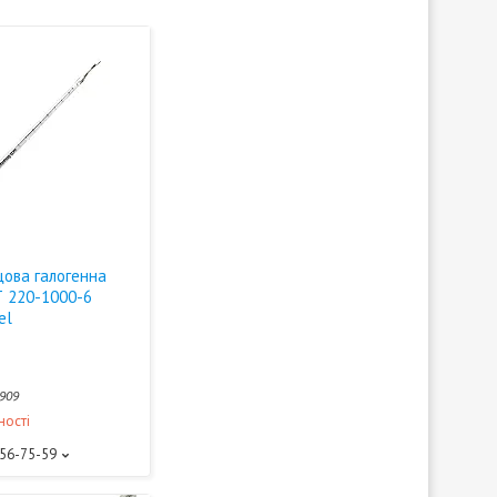
цова галогенна
Т 220-1000-6
el
909
ності
156-75-59