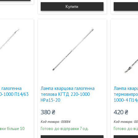
Купити
 галогенна
Лампа кварцова галогенна
Лампа квар
0-1000 П14/63
теплова КГТД 220-1000
термовипро
НPа15-20
1000-4 П14
380 ₴
420 ₴
00884
00
вки більше 10
Готово до відправки 7 од.
Готово до ві