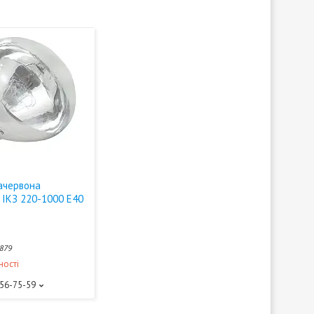
ачервона
 ІКЗ 220-1000 Е40
879
ності
156-75-59