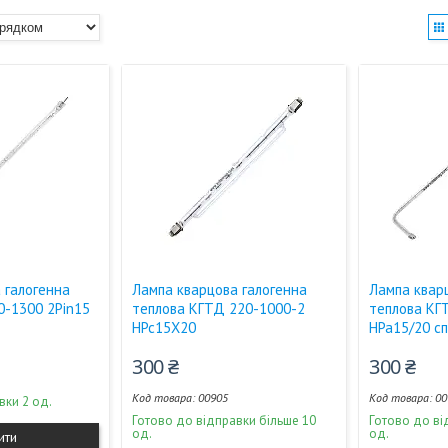
 галогенна
Лампа кварцова галогенна
Лампа квар
0-1300 2Pin15
теплова КГТД 220-1000-2
теплова КГ
НPc15X20
HPa15/20 с
300 ₴
300 ₴
00905
00
вки 2 од.
Готово до відправки більше 10
Готово до ві
од.
од.
ити