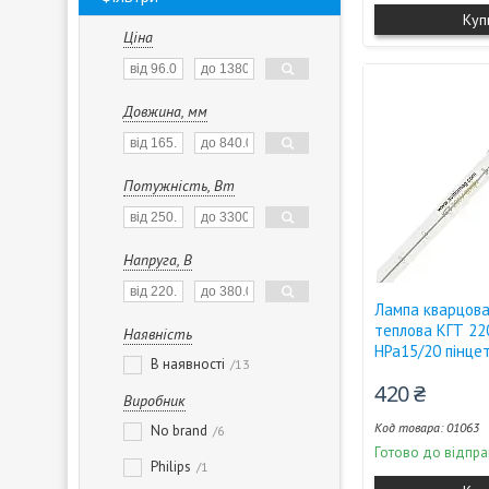
Куп
Ціна
Довжина, мм
Потужність, Вт
Напруга, В
Лампа кварцова
теплова КГТ 22
Наявність
HPa15/20 пінце
В наявності
13
420 ₴
Виробник
01063
No brand
6
Готово до відпра
Philips
1