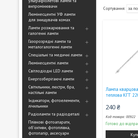
ультрафіолетові лампи та
випромінювачи
Люмінесцентні УФ лампи
для знищувачів комах
Лампи розжарювання та
галогенні лампи
Газорозрядні лампи та
металогалогенні лампи
Спеціальні та медичні лампи
Люмінесцентні лампи
Світлодіодні LED лампи
Енергозберігаючі лампи
Світильники, люстри, бра,
Лампа кварцова
настільні лампи
теплова КГТ 22
Індикатори, фотоелементи,
240 ₴
лічильники
Радіолампи та радіодеталі
00922
Плівкові фотоапарати,
Готово до відпра
об'єктиви, фотоплівка,
фотопапір, аксесуари
Куп