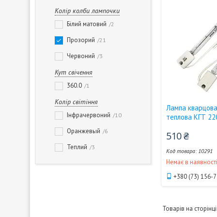
Колір колби лампочки
Білий матовий
2
Прозорий
21
Червоний
3
Кут свічення
360.0
1
Колір світіння
Лампа кварцова
Інфрачервоний
10
теплова КГТ 22
Оранжевый
6
510 ₴
Теплий
3
10291
Немає в наявност
+380 (73) 156-