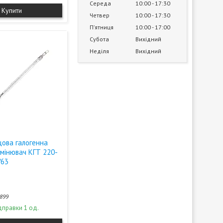
Середа
10:00
17:30
Купити
Четвер
10:00
17:30
Пʼятниця
10:00
17:00
Субота
Вихідний
Неділя
Вихідний
цова галогенна
мінювач КГТ 220-
/63
899
дправки 1 од.