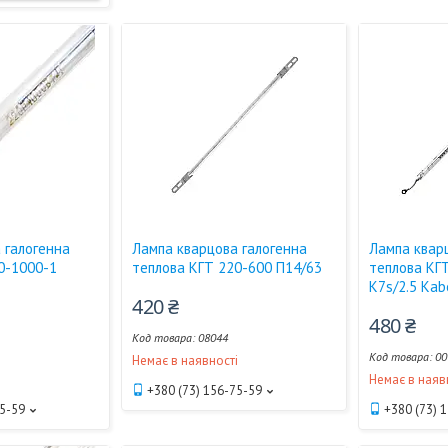
 галогенна
Лампа кварцова галогенна
Лампа квар
0-1000-1
теплова КГТ 220-600 П14/63
теплова КГ
К7s/2.5 Kab
420 ₴
480 ₴
08044
00
Немає в наявності
і
Немає в наяв
+380 (73) 156-75-59
75-59
+380 (73) 