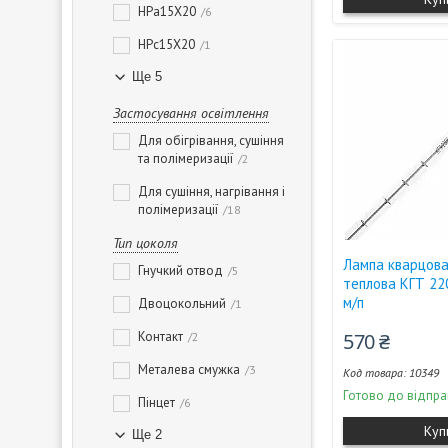
HPa15X20
6
HPc15X20
1
Ще 5
Застосування освітлення
Для обігрівання, сушіння
та полімеризації
2
Для сушіння, нагрівання і
полімеризації
18
Тип цоколя
Лампа кварцова
Гнучкий отвод
5
теплова КГТ 22
м/п
Двоцокольний
1
Контакт
570 ₴
2
Металева смужка
3
10349
Готово до відпра
Пінцет
6
Куп
Ще 2