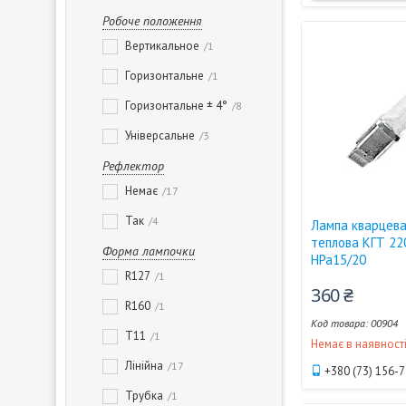
Робоче положення
Вертикальное
1
Горизонтальне
1
Горизонтальне ± 4°
8
Універсальне
3
Рефлектор
Немає
17
Так
4
Лампа кварцева
теплова КГТ 22
Форма лампочки
НPa15/20
R127
1
360 ₴
R160
1
00904
T11
1
Немає в наявност
Лінійна
17
+380 (73) 156-
Трубка
1