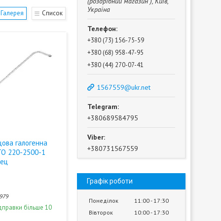
(роздрібний магазин ), Київ,
Україна
Галерея
Список
+380 (73) 156-75-59
+380 (68) 958-47-95
+380 (44) 270-07-41
1567559@ukr.net
+380689584795
цова галогенна
+380731567559
ТО 220-2500-1
пец
Графік роботи
979
Понеділок
11:00
17:30
дправки більше 10
Вівторок
10:00
17:30