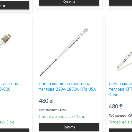
Купити
ити
 галогенна
Лампа кварцова галогенна
Лампа квар
0-600
теплова 220v-1850w R7s USA
теплова КГТ
т
Kabel
480 ₴
480 ₴
00945
00
Готово до відправки 1 од.
вки 8 од.
Готово до ві
Купити