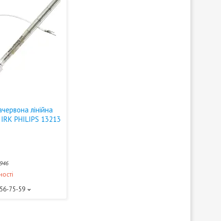
червона лінійна
 IRK PHILIPS 13213
946
ності
156-75-59