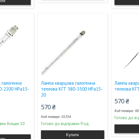
ити
 галогенна
Лампа кварцова галогенна
Лампа квар
0-2200 НPа15-
теплова КГТ 380-3300 НPа15-
теплова КГ
20
570 ₴
570 ₴
00
01354
Готово до ві
вки більше 10
Готово до відправки 9 од.
Купити
ити