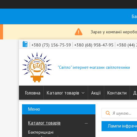
Ба
Зараз у компанії неробо
+380 (73) 156-75-59
+380 (68) 958-47-95
+380 (44)
"Світло" інтернет-магазин світлотехніки
Головна
Каталог товарів
Акції
Контакти
Д
Каталог товарів
Лампи інфрачер
Бактерицидні