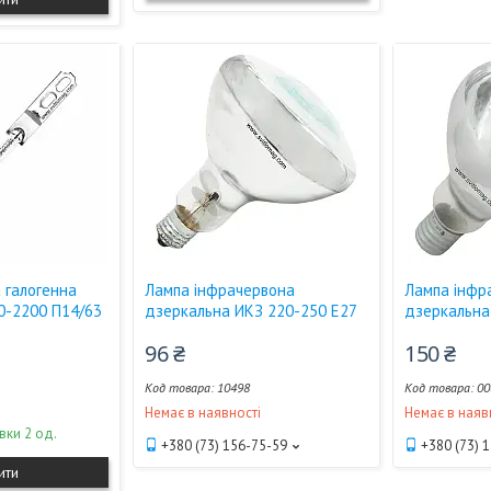
 галогенна
Лампа інфрачервона
Лампа інфр
0-2200 П14/63
дзеркальна ИКЗ 220-250 Е27
дзеркальна
96 ₴
150 ₴
10498
00
Немає в наявності
Немає в наяв
вки 2 од.
+380 (73) 156-75-59
+380 (73) 
ити