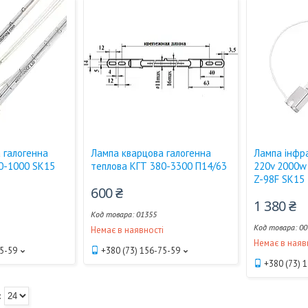
 галогенна
Лампа кварцова галогенна
Лампа інфра
0-1000 SK15
теплова КГТ 380-3300 П14/63
220v 2000w
Z-98F SK15
600 ₴
1 380 ₴
01355
00
і
Немає в наявності
Немає в наяв
75-59
+380 (73) 156-75-59
+380 (73) 