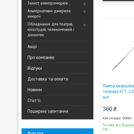
Захист електромереж
Альтернативні джерела
енергії
Обладнання для театрів,
кіностудій, телекомпаній і
дискотек
Акції
Про компанію
Відгуки
Доставка та оплата
Лампа кварцова
Новини
теплова КГТ 22
м/п
Статті
360 ₴
Поширені запитання
00883
Готово до відпра
од.
Фільтри