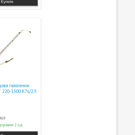
Купити
цова галогенна
 220-1300 К7s/2.5
923
дправки 2 од.