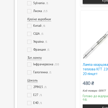
Куп
Sylvania
1
Лисма
13
Країна виробник
Китай
6
США
1
Україна
1
Франция
1
Тип лампи
Інфрачервона
Лампа кварцова
20
теплова КГТ 22
Галогенна
1
20 пінцет
Цоколь
480 ₴
2PIN15
1
00977
E27
1
Готово до відпра
од.
E40
1
Куп