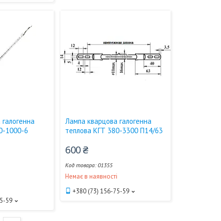
 галогенна
Лампа кварцова галогенна
0-1000-6
теплова КГТ 380-3300 П14/63
600 ₴
01355
Немає в наявності
і
+380 (73) 156-75-59
75-59