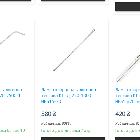
 галогенна
Лампа кварцова галогенна
Лампа квар
20-2500-1
теплова КГТД 220-1000
теплова КГ
НPа15-20
HPa15/20 пі
380 ₴
420 ₴
00884
01
вки більше 10
Готово до відправки 7 од.
Готово до ві