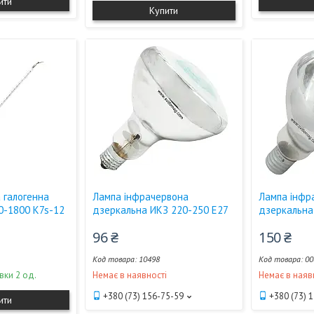
ити
Купити
 галогенна
Лампа інфрачервона
Лампа інфр
0-1800 K7s-12
дзеркальна ИКЗ 220-250 Е27
дзеркальна
96 ₴
150 ₴
10498
00
вки 2 од.
Немає в наявності
Немає в наяв
+380 (73) 156-75-59
+380 (73) 
ити