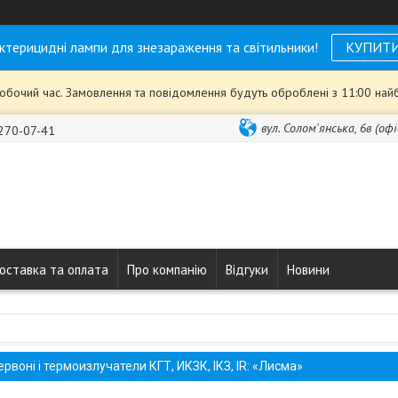
ктерицидні лампи для знезараження та світильники!
КУПИТ
робочий час. Замовлення та повідомлення будуть оброблені з 11:00 най
вул. Солом'янська, 6в (офі
 270-07-41
оставка та оплата
Про компанію
Відгуки
Новини
воні і термоизлучатели КГТ, ИКЗК, ІКЗ, IR: «Лисма»