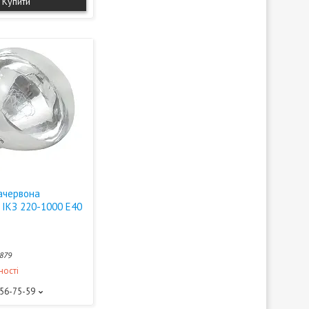
Купити
ачервона
 ІКЗ 220-1000 Е40
879
ності
156-75-59