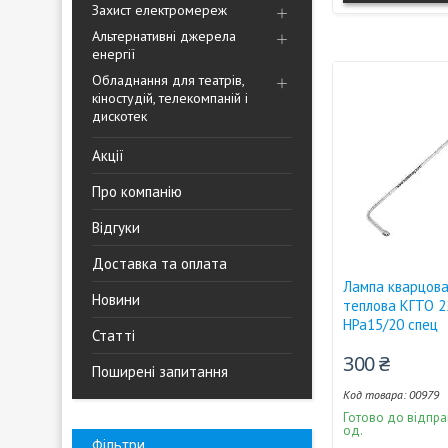
Захист електромереж
Альтернативні джерела
енергії
Обладнання для театрів,
кіностудій, телекомпаній і
дискотек
Акції
Про компанію
Відгуки
Доставка та оплата
Лампа кварцова
Новини
теплова КГТО 2
HPa15/20 спец
Статті
300 ₴
Поширені запитання
00979
Готово до відпра
од.
Фільтри