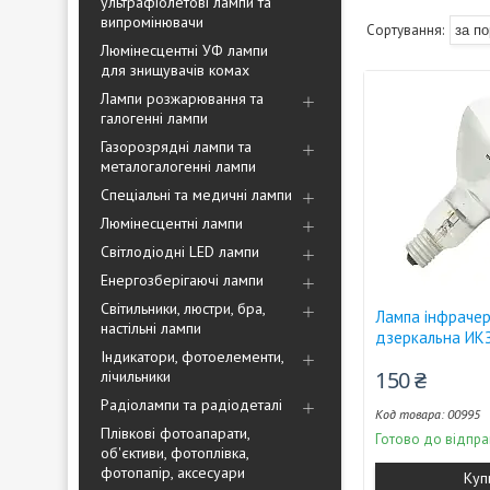
ультрафіолетові лампи та
випромінювачи
Люмінесцентні УФ лампи
для знищувачів комах
Лампи розжарювання та
галогенні лампи
Газорозрядні лампи та
металогалогенні лампи
Спеціальні та медичні лампи
Люмінесцентні лампи
Світлодіодні LED лампи
Енергозберігаючі лампи
Світильники, люстри, бра,
Лампа інфраче
настільні лампи
дзеркальна ИКЗ
Індикатори, фотоелементи,
150 ₴
лічильники
Радіолампи та радіодеталі
00995
Плівкові фотоапарати,
Готово до відпра
об'єктиви, фотоплівка,
фотопапір, аксесуари
Куп