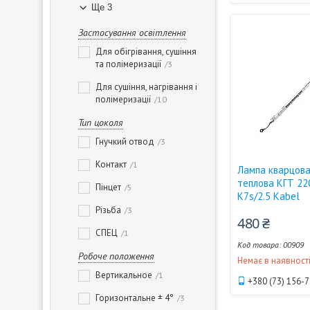
Ще 3
Застосування освітлення
Для обігрівання, сушіння
та полімеризації
3
Для сушіння, нагрівання і
полімеризації
10
Тип цоколя
Гнучкий отвод
3
Контакт
1
Лампа кварцова
теплова КГТ 22
Пінцет
5
К7s/2.5 Kabel
Різьба
3
480 ₴
СПЕЦ
1
00909
Робоче положення
Немає в наявност
Вертикальное
1
+380 (73) 156-
Горизонтальне ± 4°
3