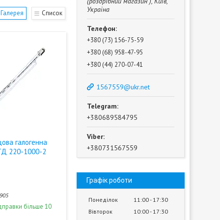
(роздрібний магазин ), Київ,
Україна
Галерея
Список
+380 (73) 156-75-59
+380 (68) 958-47-95
+380 (44) 270-07-41
1567559@ukr.net
+380689584795
цова галогенна
+380731567559
ТД 220-1000-2
Графік роботи
905
Понеділок
11:00
17:30
дправки більше 10
Вівторок
10:00
17:30