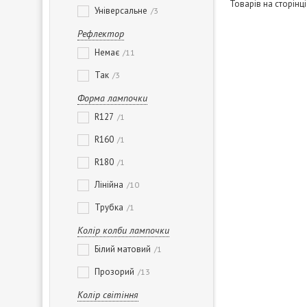
Універсальне
3
Рефлектор
Немає
11
Так
3
Форма лампочки
R127
1
R160
1
R180
1
Лінійна
10
Трубка
1
Колір колби лампочки
Білий матовий
1
Прозорий
13
Колір світіння