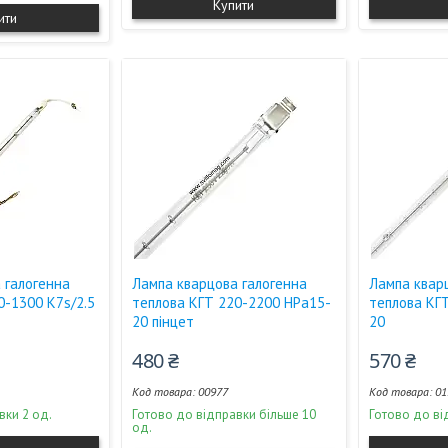
Купити
ити
 галогенна
Лампа кварцова галогенна
Лампа квар
0-1300 К7s/2.5
теплова КГТ 220-2200 НPа15-
теплова КГ
20 пінцет
20
480 ₴
570 ₴
00977
01
вки 2 од.
Готово до відправки більше 10
Готово до ві
од.