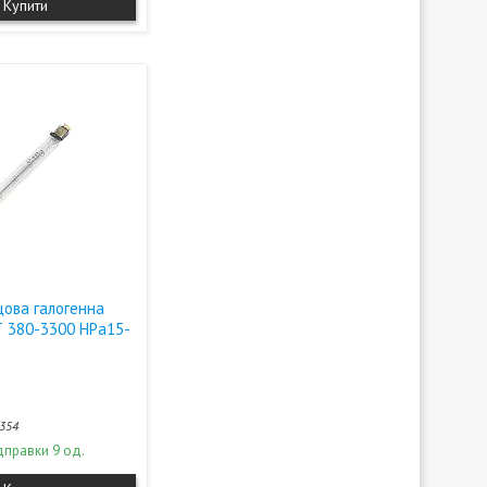
Купити
цова галогенна
Т 380-3300 НPа15-
354
дправки 9 од.