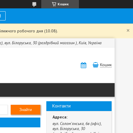
Кошик
И
ближчого робочого дня (10.08).
с), вул. Білоруська, 30 (роздрібний магазин ), Київ, Україна
Кошик
Контакти
Знайти
вул. Солом'янська, 6в (офіс),
вул. Білоруська, 30