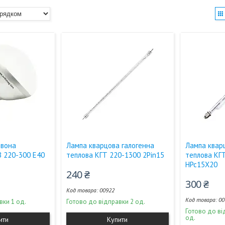
рвона
Лампа кварцова галогенна
Лампа квар
 220-300 Е40
теплова КГТ 220-1300 2Pin15
теплова КГ
НPc15X20
240 ₴
300 ₴
00922
00
вки 1 од.
Готово до відправки 2 од.
Готово до ві
од.
ити
Купити