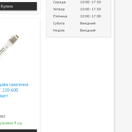
Середа
10:00
17:30
Купити
Четвер
10:00
17:30
Пʼятниця
10:00
17:00
Субота
Вихідний
Неділя
Вихідний
цова галогенна
Т 220-600
нцет
063
дправки 8 од.