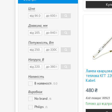
Куп
Ціна
Довжина, мм
Потужність, Вт
Напруга, В
Лампа кварцова
теплова КГТ 22
Наявність
Kabel
В наявності
10
480 ₴
Виробник
00923
No brand
6
Готово до відпра
Philips
1