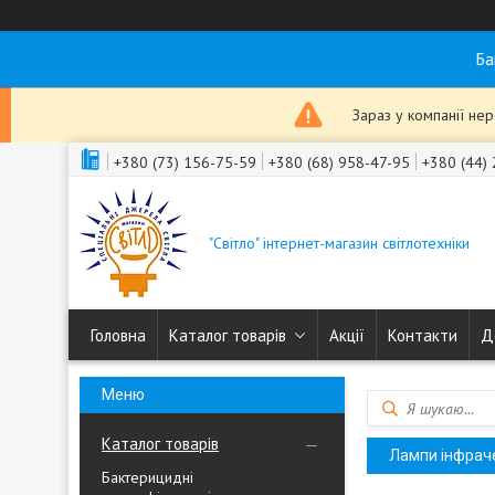
Ба
Зараз у компанії не
+380 (73) 156-75-59
+380 (68) 958-47-95
+380 (44)
"Світло" інтернет-магазин світлотехніки
Головна
Каталог товарів
Акції
Контакти
Д
Каталог товарів
Лампи інфрачер
Бактерицидні