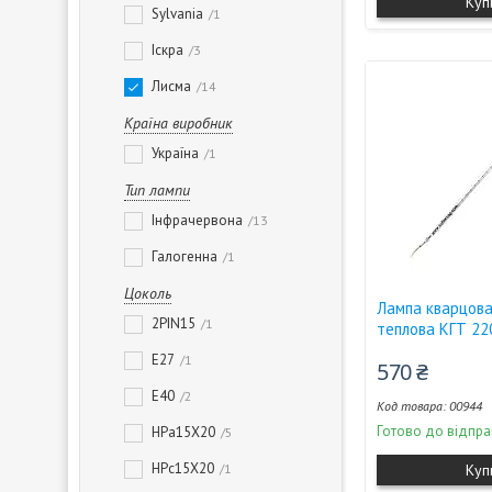
Куп
Sylvania
1
Іскра
3
Лисма
14
Країна виробник
Україна
1
Тип лампи
Інфрачервона
13
Галогенна
1
Цоколь
Лампа кварцова
2PIN15
1
теплова КГТ 22
E27
1
570 ₴
E40
2
00944
Готово до відпра
HPa15X20
5
HPc15X20
1
Куп