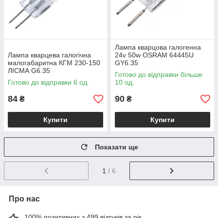
Лампа кварцова галогенна
Лампа кварцева галогічна
24v 50w OSRAM 64445U
малогабаритна КГМ 230-150
GY6.35
ЛІСМА G6.35
Готово до відправки більше
Готово до відправки 6 од.
10 од.
84
90
₴
₴
Купити
Купити
Показати ще
1
/ 6
Про нас
100% позитивних з 499 відгуків за рік