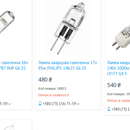
 галогенна 36v
Лампа кварцова галогенна 17v
Лампа квар
787 XHP G6.35
95w PHILIPS 14623 G6.35
240v 1000w 
CP/77 G9.5
480 ₴
540 ₴
00815
10
і
Немає в наявності
Немає в наяв
75-59
+380 (73) 156-75-59
+380 (73) 