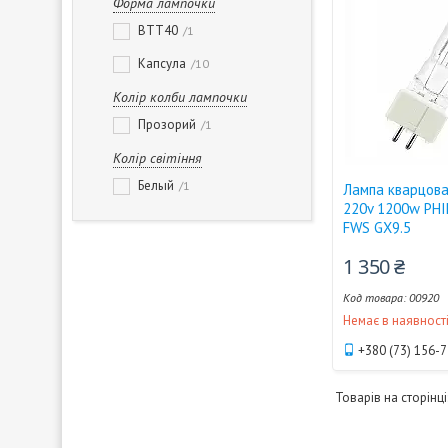
Форма лампочки
BTT40
1
Капсула
10
Колір колби лампочки
Прозорий
1
Колір світіння
Белый
1
Лампа кварцова
220v 1200w PHI
FWS GX9.5
1 350 ₴
00920
Немає в наявност
+380 (73) 156-