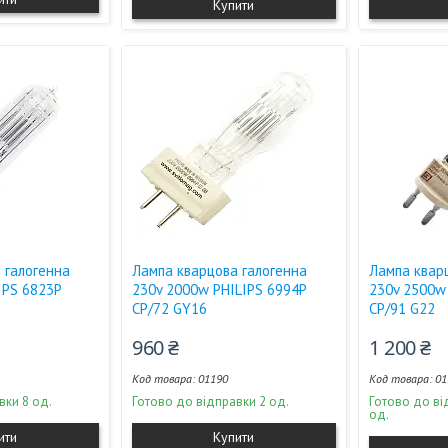
Купити
 галогенна
Лампа кварцова галогенна
Лампа квар
IPS 6823P
230v 2000w PHILIPS 6994Р
230v 2500w
CP/72 GY16
CP/91 G22
960 ₴
1 200 ₴
01190
01
вки 8 од.
Готово до відправки 2 од.
Готово до ві
од.
ити
Купити