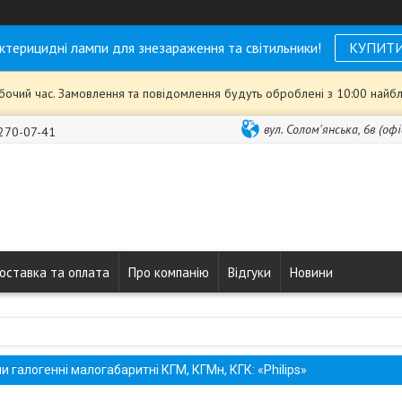
ктерицидні лампи для знезараження та світильники!
КУПИТ
обочий час. Замовлення та повідомлення будуть оброблені з 10:00 найбл
вул. Солом'янська, 6в (офі
 270-07-41
оставка та оплата
Про компанію
Відгуки
Новини
 галогенні малогабаритні КГМ, КГМн, КГК: «Philips»