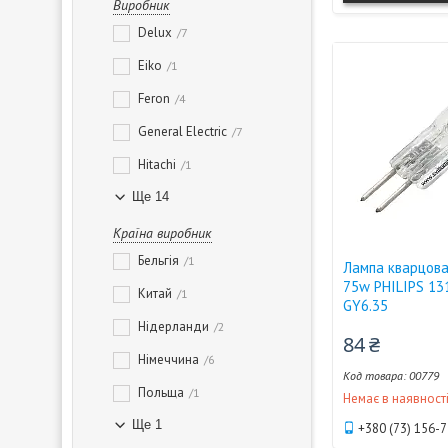
Виробник
Delux
7
Eiko
1
Feron
4
General Electric
7
Hitachi
1
Ще 14
Країна виробник
Бельгія
1
Лампа кварцова
75w PHILIPS 13
Китай
1
GY6.35
Нідерланди
2
84 ₴
Німеччина
6
00779
Польща
1
Немає в наявност
Ще 1
+380 (73) 156-