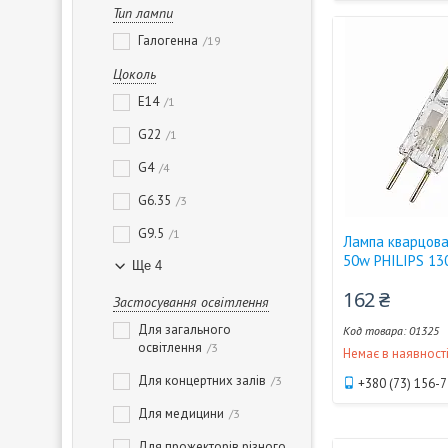
Тип лампи
Галогенна
19
Цоколь
E14
1
G22
1
G4
4
G6.35
3
G9.5
1
Лампа кварцова
50w PHILIPS 13
Ще 4
162 ₴
Застосування освітлення
Для загального
01325
освітлення
3
Немає в наявност
Для концертних залів
3
+380 (73) 156-
Для медицини
3
Для прожекторів різного