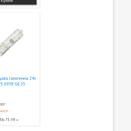
Купити
цова галогенна 24v
PS 6958 G6.35
307
ності
156-75-59