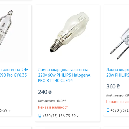
 галогенна 24v
Лампа кварцова галогенна
Лампа квар
090 Pro GY6.35
220v 60w PHILIPS HalogenA
20w PHILIP
PRO BTT40 CL E14
360 ₴
240 ₴
00
01074
і
Немає в наяв
Немає в наявності
75-59
+380 (73) 
+380 (73) 156-75-59