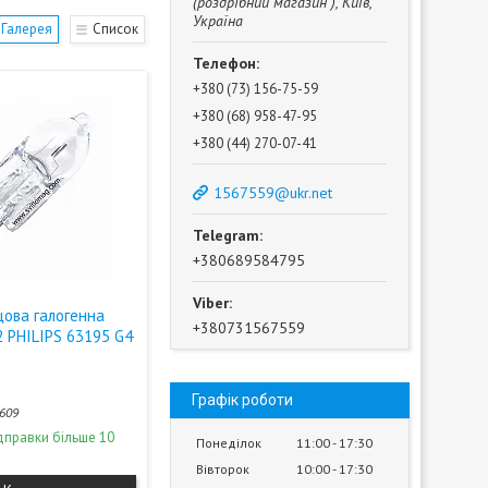
(роздрібний магазин ), Київ,
Україна
Галерея
Список
+380 (73) 156-75-59
+380 (68) 958-47-95
+380 (44) 270-07-41
1567559@ukr.net
+380689584795
цова галогенна
+380731567559
2 PHILIPS 63195 G4
Графік роботи
609
дправки більше 10
Понеділок
11:00
17:30
Вівторок
10:00
17:30