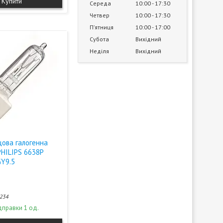
Купити
Середа
10:00
17:30
Четвер
10:00
17:30
Пʼятниця
10:00
17:00
Субота
Вихідний
Неділя
Вихідний
цова галогенна
PHILIPS 6638P
GY9.5
234
дправки 1 од.