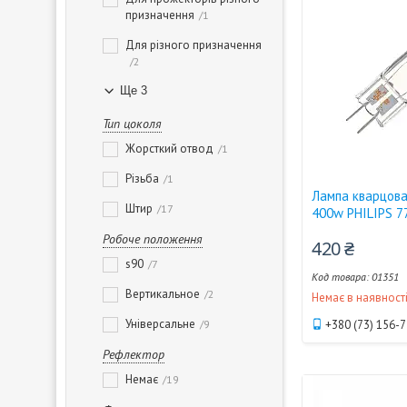
призначення
1
Для різного призначення
2
Ще 3
Тип цоколя
Жорсткий отвод
1
Різьба
1
Лампа кварцова
Штир
17
400w PHILIPS 7
Робоче положення
420 ₴
s90
7
01351
Вертикальное
2
Немає в наявност
Універсальне
9
+380 (73) 156-
Рефлектор
Немає
19