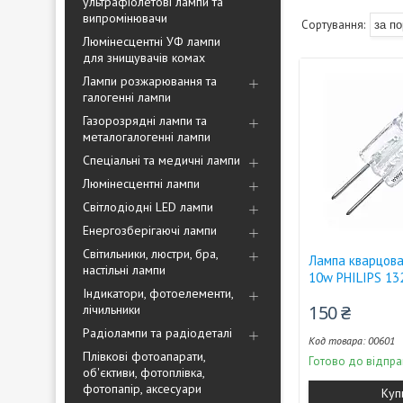
ультрафіолетові лампи та
випромінювачи
Люмінесцентні УФ лампи
для знищувачів комах
Лампи розжарювання та
галогенні лампи
Газорозрядні лампи та
металогалогенні лампи
Спеціальні та медичні лампи
Люмінесцентні лампи
Світлодіодні LED лампи
Енергозберігаючі лампи
Світильники, люстри, бра,
Лампа кварцова
настільні лампи
10w PHILIPS 13
Індикатори, фотоелементи,
150 ₴
лічильники
Радіолампи та радіодеталі
00601
Плівкові фотоапарати,
Готово до відпра
об'єктиви, фотоплівка,
фотопапір, аксесуари
Куп