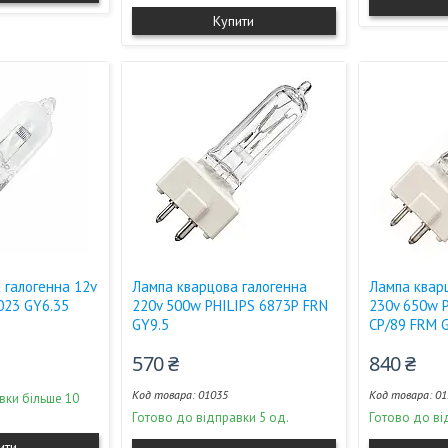
Купити
 галогенна 12v
Лампа кварцова галогенна
Лампа квар
023 GY6.35
220v 500w PHILIPS 6873Р FRN
230v 650w 
GY9.5
CP/89 FRM 
570 ₴
840 ₴
01035
01
вки більше 10
Готово до відправки 5 од.
Готово до ві
ити