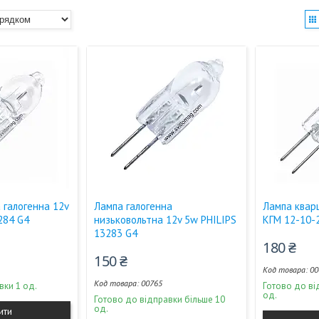
 галогенна 12v
Лампа галогенна
Лампа квар
284 G4
низьковольтна 12v 5w PHILIPS
КГМ 12-10-
13283 G4
180 ₴
150 ₴
00
00765
вки 1 од.
Готово до ві
од.
Готово до відправки більше 10
од.
ити