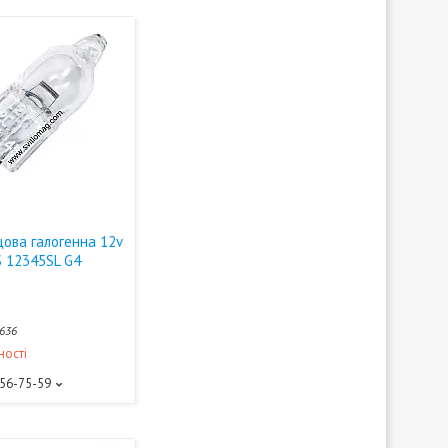
цова галогенна 12v
S 12345SL G4
636
ності
156-75-59