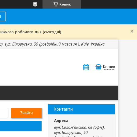
Кошик
И
ижчого робочого дня (сьогодні).
с), вул. Білоруська, 30 (роздрібний магазин ), Київ, Україна
Кошик
Контакти
Знайти
вул. Солом'янська, 6в (офіс),
вул. Білоруська, 30