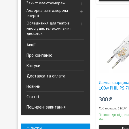
Захист електромереж
Альтернативні джерела
енергії
Обладнання для театрів,
кіностудій, телекомпаній і
дискотек
Акції
Про компанію
Відгуки
Доставка та оплата
Лампа кварцова
Новини
100w PHILIPS 7
Статті
300 ₴
Поширені запитання
11037
Готово до відпра
од.
Фільтри
Куп