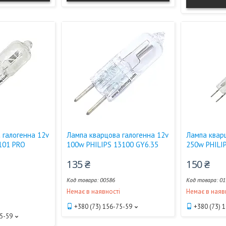
 галогенна 12v
Лампа кварцова галогенна 12v
Лампа квар
101 PRO
100w PHILIPS 13100 GY6.35
250w PHILI
135 ₴
150 ₴
00586
01
Немає в наявності
Немає в наяв
і
+380 (73) 156-75-59
+380 (73) 
75-59