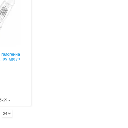
 галогенна
LIPS 6897P
і
75-59