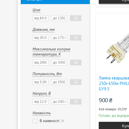
Ціна
Довжина, мм
Максимальна колірна
температура, К
Потужність, Вт
Лампа кварцова
230v 650w PHIL
GY9.5
Напруга, В
900 ₴
01239
Наявність
Готово до відпра
В наявності
9
Куп