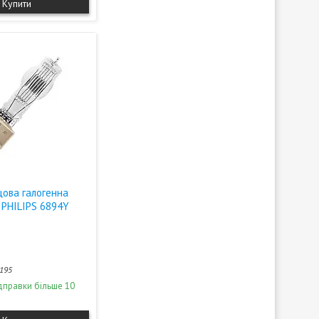
Купити
цова галогенна
 PHILIPS 6894Y
195
дправки більше 10