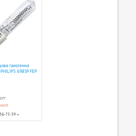
цова галогенна
PHILIPS 6983P FEP
577
ності
156-75-59